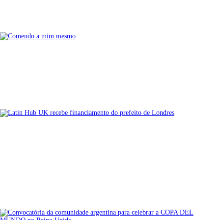
Meu tio não é Pablo Escobar
* TODO O CONTEÚDO *
Todo o conteúdo do Latin Hub
Só para
mulheres!
Nossa comunidade
Comendo a mim mesmo
* TODO O CONTEÚDO *
* COM SEDE NO REINO UNIDO *
Todo o
conteúdo do Latin Hub
Artes, línguas e livros
Patrimônio: nossas
histórias
Outras artes visuais
Latin Hub UK recebe financiamento do
prefeito de Londres