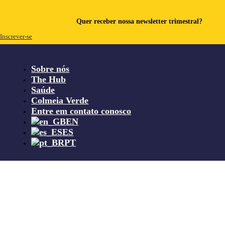
Quer receber nossa newsletter trimestral?
Inscrever-se
Sobre nós
The Hub
Saúde
Colmeia Verde
Entre em contato conosco
EN
ES
PT