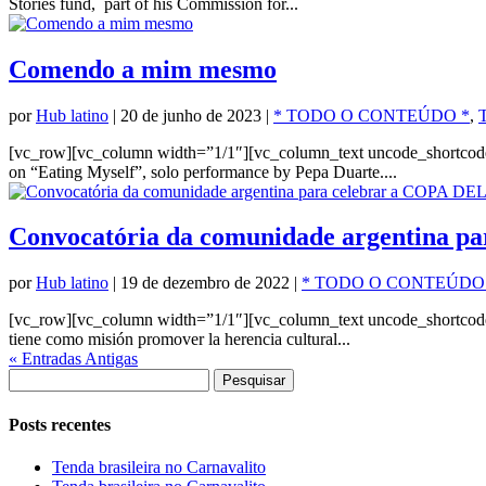
Stories fund, part of his Commission for...
Comendo a mim mesmo
por
Hub latino
|
20 de junho de 2023
|
* TODO O CONTEÚDO *
,
T
[vc_row][vc_column width=”1/1″][vc_column_text uncode_shortco
on “Eating Myself”, solo performance by Pepa Duarte....
Convocatória da comunidade argentina 
por
Hub latino
|
19 de dezembro de 2022
|
* TODO O CONTEÚDO
[vc_row][vc_column width=”1/1″][vc_column_text uncode_shortco
tiene como misión promover la herencia cultural...
« Entradas Antigas
Pesquisar
por:
Posts recentes
Tenda brasileira no Carnavalito