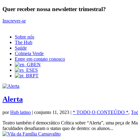
Quer receber nossa newsletter trimestral?
Inscrever-se
Sobre nós
The Hub
Saúde
Colmeia Verde
Entre em contato conosco
EN
ES
PT
Alerta
por
Hub latino
|
conjunto 11, 2023
|
* TODO O CONTEÚDO *
,
Tod
Teatro também é democrático Crítica sobre “Alerta”, uma peça de Mar
faculdades desafiaram o status quo de dentro: os alunos...