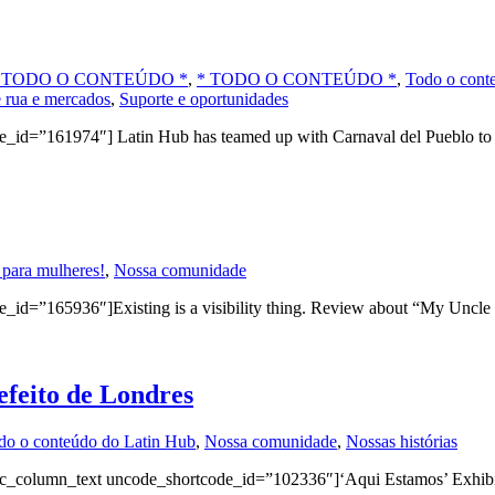
 TODO O CONTEÚDO *
,
* TODO O CONTEÚDO *
,
Todo o cont
 rua e mercados
,
Suporte e oportunidades
d=”161974″] Latin Hub has teamed up with Carnaval del Pueblo to de
 para mulheres!
,
Nossa comunidade
=”165936″]Existing is a visibility thing. Review about “My Uncle is
feito de Londres
do o conteúdo do Latin Hub
,
Nossa comunidade
,
Nossas histórias
column_text uncode_shortcode_id=”102336″]‘Aqui Estamos’ Exhibiti