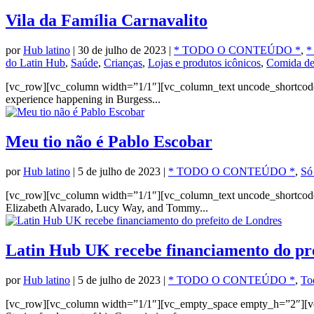
Vila da Família Carnavalito
por
Hub latino
|
30 de julho de 2023
|
* TODO O CONTEÚDO *
,
*
do Latin Hub
,
Saúde
,
Crianças
,
Lojas e produtos icônicos
,
Comida de
[vc_row][vc_column width=”1/1″][vc_column_text uncode_shortcode_i
experience happening in Burgess...
Meu tio não é Pablo Escobar
por
Hub latino
|
5 de julho de 2023
|
* TODO O CONTEÚDO *
,
Só
[vc_row][vc_column width=”1/1″][vc_column_text uncode_shortcode_id
Elizabeth Alvarado, Lucy Way, and Tommy...
Latin Hub UK recebe financiamento do pre
por
Hub latino
|
5 de julho de 2023
|
* TODO O CONTEÚDO *
,
To
[vc_row][vc_column width=”1/1″][vc_empty_space empty_h=”2″][vc_