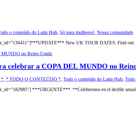
odo o conteúdo do Latin Hub
,
Só para mulheres!
,
Nossa comunidade
de_id=”136411″]***UPDATE*** New UK TOUR DATES. Find out here “
para celebrar a COPA DEL MUNDO no Rein
 *
,
* TODO O CONTEÚDO *
,
Todo o conteúdo do Latin Hub
,
Todo 
de_id=”182985″] ***URGENTE*** **Celebremos en el desfile anual