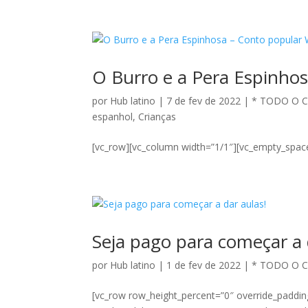
O Burro e a Pera Espinho
por
Hub latino
|
7 de fev de 2022
|
* TODO O 
espanhol
,
Crianças
[vc_row][vc_column width=”1/1″][vc_empty_space
Seja pago para começar a 
por
Hub latino
|
1 de fev de 2022
|
* TODO O 
[vc_row row_height_percent=”0″ override_paddi