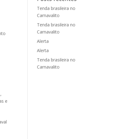
Tenda brasileira no
Carnavalito
Tenda brasileira no
Carnavalito
nto
Alerta
Alerta
Tenda brasileira no
Carnavalito
*
,
as e
aval