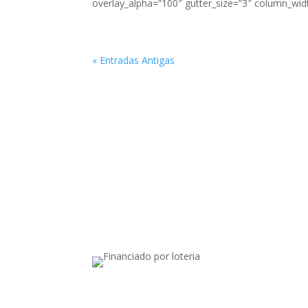
overlay_alpha=”100″ gutter_size=”3″ column_widt
« Entradas Antigas
Apoiado por: