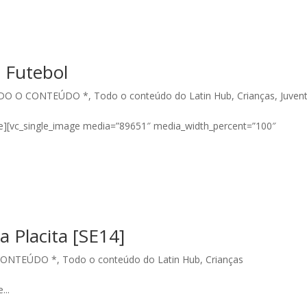
 Futebol
DO O CONTEÚDO *
,
Todo o conteúdo do Latin Hub
,
Crianças
,
Juven
e][vc_single_image media=”89651″ media_width_percent=”100″
a Placita [SE14]
CONTEÚDO *
,
Todo o conteúdo do Latin Hub
,
Crianças
...