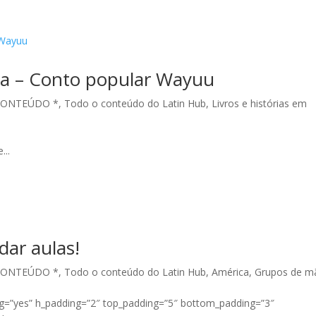
sa – Conto popular Wayuu
CONTEÚDO *
,
Todo o conteúdo do Latin Hub
,
Livros e histórias em
...
dar aulas!
CONTEÚDO *
,
Todo o conteúdo do Latin Hub
,
América
,
Grupos de m
ng=”yes” h_padding=”2″ top_padding=”5″ bottom_padding=”3″