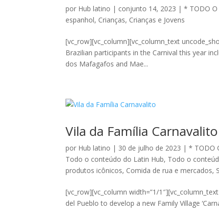
por
Hub latino
|
conjunto 14, 2023
|
* TODO O
espanhol
,
Crianças
,
Crianças e Jovens
[vc_row][vc_column][vc_column_text uncode_sho
Brazilian participants in the Carnival this year 
dos Mafagafos and Mae...
Vila da Família Carnavalito
por
Hub latino
|
30 de julho de 2023
|
* TODO 
Todo o conteúdo do Latin Hub
,
Todo o conteúd
produtos icônicos
,
Comida de rua e mercados
,
[vc_row][vc_column width=”1/1″][vc_column_tex
del Pueblo to develop a new Family Village ‘Carn