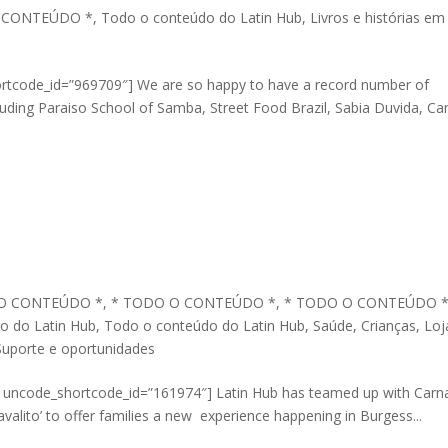
 CONTEÚDO *
,
Todo o conteúdo do Latin Hub
,
Livros e histórias em
rtcode_id=”969709″] We are so happy to have a record number of
including Paraiso School of Samba, Street Food Brazil, Sabia Duvida, Ca
O CONTEÚDO *
,
* TODO O CONTEÚDO *
,
* TODO O CONTEÚDO 
o do Latin Hub
,
Todo o conteúdo do Latin Hub
,
Saúde
,
Crianças
,
Loj
Suporte e oportunidades
t uncode_shortcode_id=”161974″] Latin Hub has teamed up with Carn
avalito’ to offer families a new experience happening in Burgess...