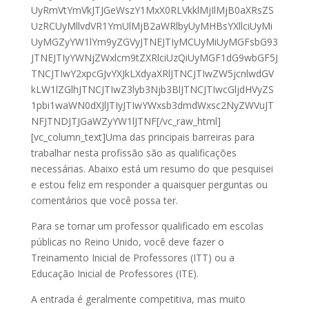
UyRmVtYmVkJTJGeWszY1MxX0RLVkklMjIlMjB0aXRsZS
UzRCUyMllvdVR1YmUlMjB2aWRlbyUyMHBsYXllciUyMi
UyMGZyYW1lYm9yZGVyJTNEJTIyMCUyMiUyMGFsbG93
JTNEJTIyYWNjZWxlcm9tZXRlciUzQiUyMGF1dG9wbGF5J
TNCJTIwY2xpcGJvYXJkLXdyaXRlJTNCJTIwZW5jcnlwdGV
kLW1lZGlhJTNCJTIwZ3lyb3Njb3BlJTNCJTIwcGljdHVyZS
1pbi1waWN0dXJlJTIyJTIwYWxsb3dmdWxsc2NyZWVuJT
NFJTNDJTJGaWZyYW1lJTNF[/vc_raw_html]
[vc_column_text]
Uma das principais barreiras para
trabalhar nesta profissão são as qualificações
necessárias. Abaixo está um resumo do que pesquisei
e estou feliz em responder a quaisquer perguntas ou
comentários que você possa ter.
Para se tornar um professor qualificado em escolas
públicas no Reino Unido, você deve fazer o
Treinamento Inicial de Professores (ITT) ou a
Educação Inicial de Professores (ITE).
A entrada é geralmente competitiva, mas muito