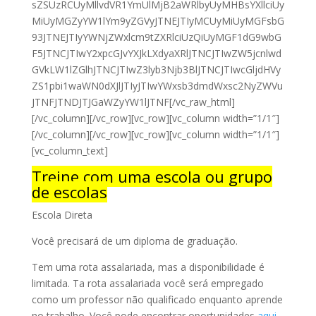
sZSUzRCUyMllvdVR1YmUlMjB2aWRlbyUyMHBsYXllciUy
MiUyMGZyYW1lYm9yZGVyJTNEJTIyMCUyMiUyMGFsbG
93JTNEJTIyYWNjZWxlcm9tZXRlciUzQiUyMGF1dG9wbG
F5JTNCJTIwY2xpcGJvYXJkLXdyaXRlJTNCJTIwZW5jcnlwd
GVkLW1lZGlhJTNCJTIwZ3lyb3Njb3BlJTNCJTIwcGljdHVy
ZS1pbi1waWN0dXJlJTIyJTIwYWxsb3dmdWxsc2NyZWVu
JTNFJTNDJTJGaWZyYW1lJTNF[/vc_raw_html]
[/vc_column][/vc_row][vc_row][vc_column width=”1/1″]
[/vc_column][/vc_row][vc_row][vc_column width=”1/1″]
[vc_column_text]
Treine com uma escola ou grupo
de escolas
Escola Direta
Você precisará de um diploma de graduação.
Tem uma rota assalariada, mas a disponibilidade é
limitada. T
a rota assalariada você será empregado
como um professor não qualificado enquanto aprende
no trabalho. Você pode encontrar oportunidades
aqui