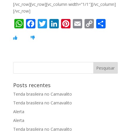
[/vc_row][vc_row][vc_column width=”1/1″][/vc_column]
[/vc_row]
W
F
T
Li
Pi
E
C
S
h
ac
w
n
nt
m
o
h
at
e
itt
k
er
ai
p
ar
s
b
er
e
e
l
y
e
A
o
dI
st
Li
p
o
n
n
p
k
k
Posts recentes
Tenda brasileira no Carnavalito
Tenda brasileira no Carnavalito
Alerta
Alerta
Tenda brasileira no Carnavalito