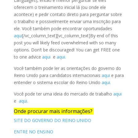
Languages), então é melhor perguntar se eles
oferecem o treinamento inicial lá (ou onde ele
acontece) e pedir contato direto para perguntar sobre
o trabalho e possivelmente enviar uma inscrição para
ele. Você também pode encontrar oportunidades
aqui
[/vc_column_text][vc_column_text]By end of this
post you will likely feed overwhelmed with so many
options. Don’t be discouraged! You can get FREE one
to one advice
aqui
e
aqui.
Você também pode ler as orientações do governo do
Reino Unido para candidatos internacionais
aqui
e para
entender o sistema escolar do Reino Unido
aqui.
Você pode ter uma ideia do mercado de trabalho
aqui
e
aqui.
Onde procurar mais informações?
SITE DO GOVERNO DO REINO UNIDO
ENTRE NO ENSINO