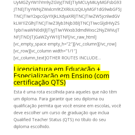
UyMGZyYW1lYm9yZGVyJTNEJTIyMCUyMiUyMGFsbG93
JTNEJTIyYWNjZWxlcm9tZXRlciUzQiUyMGF1dG9wbGF5J
TNCJTIwY2xpcGJvYXJkLXdyaXRlJTNCJTIwZW5jcnlwdGV
kLW1lZGlhJTNCJTIwZ3lyb3Njb3BlJTNCJTIwcGljdHVyZS
1pbi1waWN0dXJlJTIyJTIwYWxsb3dmdWxsc2NyZWVuJT
NFJTNDJTJGaWZyYW1lJTNF[/vc_raw_html]
[vc_empty_space empty_h=”2″][/vc_column][/vc_row]
[vc_row][vc_column width=”1/1″]
[vc_column_text]OTHER ROUTES INCLUDE…
Licenciatura em Educação +
Especialização em Ensino (com
certificação QTS)
Esta é uma rota escolhida para aqueles que não têm
um diploma. Para garantir que seu diploma ou
qualificação permita que você ensine em escolas, você
deve escolher um curso de graduação que inclua
Qualified Teacher Status (QTS) no título do seu
diploma escolhido.