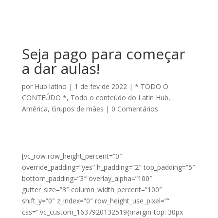
Seja pago para começar
a dar aulas!
por
Hub latino
|
1 de fev de 2022
|
* TODO O
CONTEÚDO *
,
Todo o conteúdo do Latin Hub
,
América
,
Grupos de mães
|
0 Comentários
[vc_row row_height_percent=”0″
override_padding=”yes” h_padding=”2″ top_padding=”5″
bottom_padding=”3″ overlay_alpha=”100″
gutter_size=”3″ column_width_percent=”100″
shift_y=”0″ z_index=”0″ row_height_use_pixel=””
css=”.vc_custom_1637920132519{margin-top: 30px