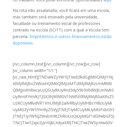
Na rota não assalariada, você ficará em uma escola,
mas também será ensinado pela universidade,
faculdade ou treinamento inicial de professores
centrado na escola (SCITT) com a qual a escola tem
parceria.
Empréstimos e outros financiamentos estão
disponíveis.
[/vc_column_text][/vc_column][/vc_row][vc_row]
[vc_column width=”1/1″]
[vc_raw_html]JTNDaWZyYW1lJTIwd2lkdGglM0QlMjI1Nj
AlMjIlMjBoZWlnaHQlM0QlMjIzMTUlMjIlMjBzcmMlM0
QlMjJodHRwcyUzQSUyRiUyRnd3dy55b3V0dWJlLmNvbS
UyRmVtYmVkJTJGX3hJWWlGV1NMSE0lMjIlMjB0aXRsZS
UzRCUyMllvdVR1YmUlMjB2aWRlbyUyMHBsYXllciUyMi
UyMGZyYW1lYm9yZGVyJTNEJTIyMCUyMiUyMGFsbG93
JTNEJTIyYWNjZWxlcm9tZXRlciUzQiUyMGF1dG9wbGF5J
TNCJTIwY2xpcGJvYXJkLXdyaXRlJTNCJTIwZW5jcnlwdGV