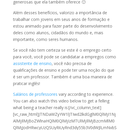
generosas que ela também oferece 🙂
Além desses benefícios, valorizo a importância de
trabalhar com jovens em seus anos de formação e
estou animado para fazer parte do desenvolvimento
deles como alunos, cidadãos do mundo e, mais
importante, como seres humanos.
Se você não tem certeza se este é o emprego certo
para você, você pode se candidatar a empregos como
assistente de ensino
, você não precisa de
qualificações de ensino e pode ter uma noção do que
é ser um professor. Também é uma boa maneira de
praticar inglês!
Salários de professores
vary according to experience.
You can also watch this video below to get a felling
what being a teacher really is:[/vc_column_text]
[vc_raw_html]JTNDaWZyYW1lJTIwd2lkdGglM0QlMjI1Nj
AlMjIlMjBoZWlnaHQlM0QlMjIzMTUlMjIlMjBzcmMlM0
QlMjJodHRwcyUzQSUyRiUyRnd3dy55b3V0dWJlLmNvbS