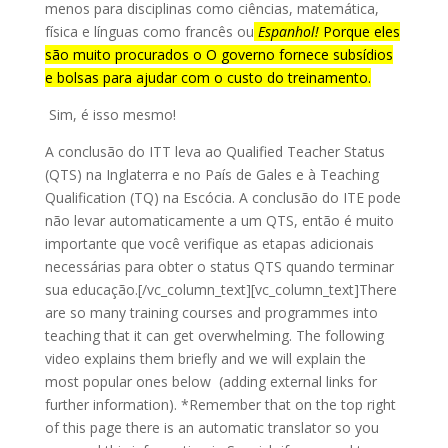
menos para disciplinas como ciências, matemática,
física e línguas como francês ou
Espanhol!
Porque eles
são muito procurados
o
O governo fornece subsídios
e bolsas para ajudar com o custo do treinamento.
Sim, é isso mesmo!
A conclusão do ITT leva ao Qualified Teacher Status
(QTS) na Inglaterra e no País de Gales e à Teaching
Qualification (TQ) na Escócia. A conclusão do ITE pode
não levar automaticamente a um QTS, então é muito
importante que você verifique as etapas adicionais
necessárias para obter o status QTS quando terminar
sua educação.
[/vc_column_text][vc_column_text]There
are so many training courses and programmes into
teaching that it can get overwhelming. The following
video explains them briefly and we will explain the
most popular ones below (adding external links for
further information). *Remember that on the top right
of this page there is an automatic translator so you