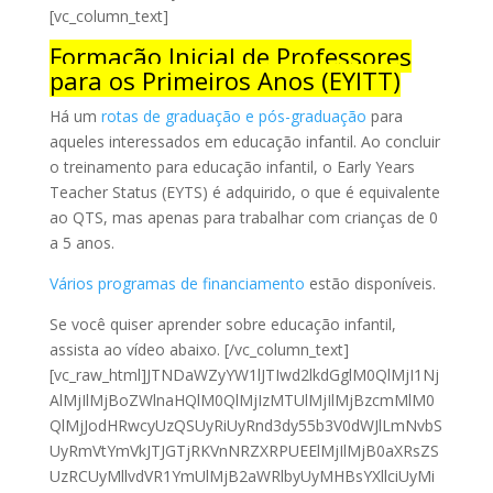
[vc_column_text]
Formação Inicial de Professores
para os Primeiros Anos (EYITT)
Há um
rotas de graduação e pós-graduação
para
aqueles interessados em educação infantil. Ao concluir
o treinamento para educação infantil, o Early Years
Teacher Status (EYTS) é adquirido, o que é equivalente
ao QTS, mas apenas para trabalhar com crianças de 0
a 5 anos.
Vários programas de financiamento
estão disponíveis.
Se você quiser aprender sobre educação infantil,
assista ao vídeo abaixo.
[/vc_column_text]
[vc_raw_html]JTNDaWZyYW1lJTIwd2lkdGglM0QlMjI1Nj
AlMjIlMjBoZWlnaHQlM0QlMjIzMTUlMjIlMjBzcmMlM0
QlMjJodHRwcyUzQSUyRiUyRnd3dy55b3V0dWJlLmNvbS
UyRmVtYmVkJTJGTjRKVnNRZXRPUEElMjIlMjB0aXRsZS
UzRCUyMllvdVR1YmUlMjB2aWRlbyUyMHBsYXllciUyMi