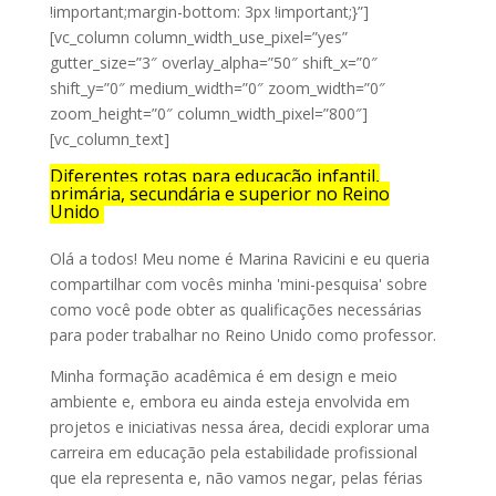
!important;margin-bottom: 3px !important;}”]
[vc_column column_width_use_pixel=”yes”
gutter_size=”3″ overlay_alpha=”50″ shift_x=”0″
shift_y=”0″ medium_width=”0″ zoom_width=”0″
zoom_height=”0″ column_width_pixel=”800″]
[vc_column_text]
Diferentes rotas para educação infantil,
primária, secundária e superior no Reino
Unido
Olá a todos! Meu nome é Marina Ravicini e eu queria
compartilhar com vocês minha 'mini-pesquisa' sobre
como você pode obter as qualificações necessárias
para poder trabalhar no Reino Unido como professor.
Minha formação acadêmica é em design e meio
ambiente e, embora eu ainda esteja envolvida em
projetos e iniciativas nessa área, decidi explorar uma
carreira em educação pela estabilidade profissional
que ela representa e, não vamos negar, pelas férias