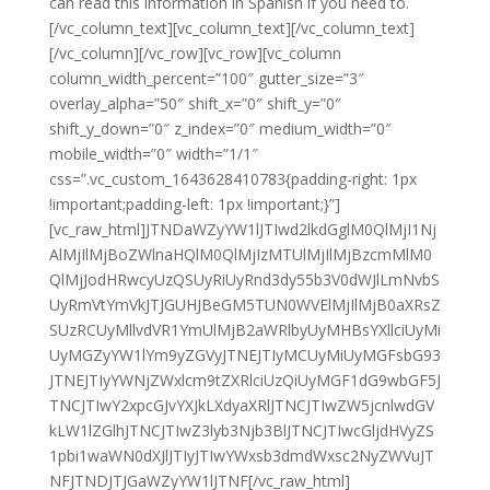
can read this information in Spanish if you need to.
[/vc_column_text][vc_column_text][/vc_column_text]
[/vc_column][/vc_row][vc_row][vc_column
column_width_percent=”100″ gutter_size=”3″
overlay_alpha=”50″ shift_x=”0″ shift_y=”0″
shift_y_down=”0″ z_index=”0″ medium_width=”0″
mobile_width=”0″ width=”1/1″
css=”.vc_custom_1643628410783{padding-right: 1px
!important;padding-left: 1px !important;}”]
[vc_raw_html]JTNDaWZyYW1lJTIwd2lkdGglM0QlMjI1Nj
AlMjIlMjBoZWlnaHQlM0QlMjIzMTUlMjIlMjBzcmMlM0
QlMjJodHRwcyUzQSUyRiUyRnd3dy55b3V0dWJlLmNvbS
UyRmVtYmVkJTJGUHJBeGM5TUN0WVElMjIlMjB0aXRsZ
SUzRCUyMllvdVR1YmUlMjB2aWRlbyUyMHBsYXllciUyMi
UyMGZyYW1lYm9yZGVyJTNEJTIyMCUyMiUyMGFsbG93
JTNEJTIyYWNjZWxlcm9tZXRlciUzQiUyMGF1dG9wbGF5J
TNCJTIwY2xpcGJvYXJkLXdyaXRlJTNCJTIwZW5jcnlwdGV
kLW1lZGlhJTNCJTIwZ3lyb3Njb3BlJTNCJTIwcGljdHVyZS
1pbi1waWN0dXJlJTIyJTIwYWxsb3dmdWxsc2NyZWVuJT
NFJTNDJTJGaWZyYW1lJTNF[/vc_raw_html]