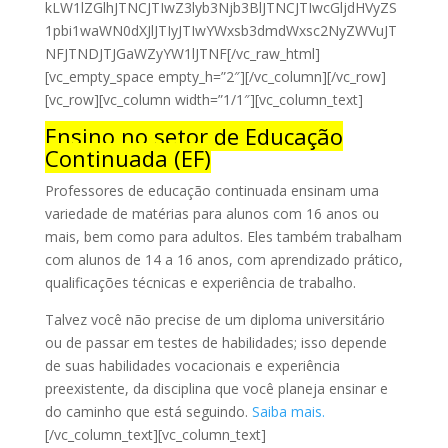
kLW1lZGlhJTNCJTIwZ3lyb3Njb3BlJTNCJTIwcGljdHVyZS
1pbi1waWN0dXJlJTIyJTIwYWxsb3dmdWxsc2NyZWVuJT
NFJTNDJTJGaWZyYW1lJTNF[/vc_raw_html]
[vc_empty_space empty_h=”2″][/vc_column][/vc_row]
[vc_row][vc_column width=”1/1″][vc_column_text]
Ensino no setor de Educação
Continuada (EF)
Professores de educação continuada ensinam uma
variedade de matérias para alunos com 16 anos ou
mais, bem como para adultos. Eles também trabalham
com alunos de 14 a 16 anos, com aprendizado prático,
qualificações técnicas e experiência de trabalho.
Talvez você não precise de um diploma universitário
ou de passar em testes de habilidades; isso depende
de suas habilidades vocacionais e experiência
preexistente, da disciplina que você planeja ensinar e
do caminho que está seguindo.
Saiba mais.
[/vc_column_text][vc_column_text]