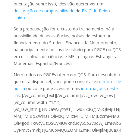
orientação sobre isso, eles vão querer ver um
declaração de comparabilidade
de
ENIC do Reino
Unido.
Se a preocupação for o custo do treinamento, há a
possibilidade de assistências, bolsas de estudo ou
financiamento do Student Finance UK. No momento,
há principalmente bolsas de estudo para PGCE ou QTS
em disciplinas de ciências e MFL (Línguas Estrangeiras
Modernas: Espanhol/Francês).
Nem todos os PGCEs oferecem QTS. Para descobrir o
que está disponível, você pode consultar isto
motor de
busca
ou você pode acessar mais
informações neste
link.
[/vc_column_text][/vc_column][/vc_row][vc_row]
[vc_column width=”1/1″]
[vc_raw_html]JTNDaWZyYW1lJTIwd2lkdGglM0QlMjI1Nj
AlMjIlMjBoZWlnaHQlM0QlMjIzMTUlMjIlMjBzcmMlM0
QlMjJodHRwcyUzQSUyRiUyRnd3dy55b3V0dWJlLmNvbS
UyRmVtYmVkJTJGM0pMQUZOMHZmRFUlMjIlMjB0aXR