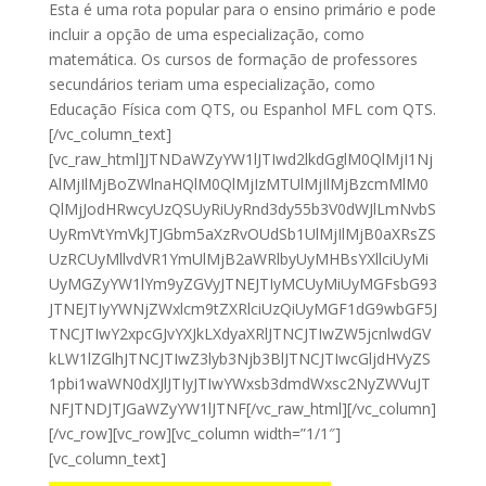
Esta é uma rota popular para o ensino primário e pode
incluir a opção de uma especialização, como
matemática. Os cursos de formação de professores
secundários teriam uma especialização, como
Educação Física com QTS, ou Espanhol MFL com QTS.
[/vc_column_text]
[vc_raw_html]JTNDaWZyYW1lJTIwd2lkdGglM0QlMjI1Nj
AlMjIlMjBoZWlnaHQlM0QlMjIzMTUlMjIlMjBzcmMlM0
QlMjJodHRwcyUzQSUyRiUyRnd3dy55b3V0dWJlLmNvbS
UyRmVtYmVkJTJGbm5aXzRvOUdSb1UlMjIlMjB0aXRsZS
UzRCUyMllvdVR1YmUlMjB2aWRlbyUyMHBsYXllciUyMi
UyMGZyYW1lYm9yZGVyJTNEJTIyMCUyMiUyMGFsbG93
JTNEJTIyYWNjZWxlcm9tZXRlciUzQiUyMGF1dG9wbGF5J
TNCJTIwY2xpcGJvYXJkLXdyaXRlJTNCJTIwZW5jcnlwdGV
kLW1lZGlhJTNCJTIwZ3lyb3Njb3BlJTNCJTIwcGljdHVyZS
1pbi1waWN0dXJlJTIyJTIwYWxsb3dmdWxsc2NyZWVuJT
NFJTNDJTJGaWZyYW1lJTNF[/vc_raw_html][/vc_column]
[/vc_row][vc_row][vc_column width=”1/1″]
[vc_column_text]