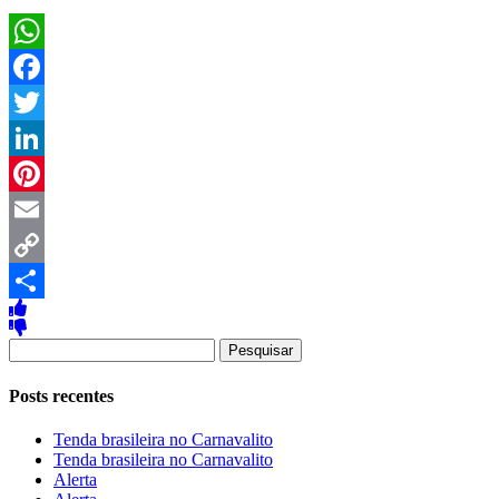
WhatsApp
Facebook
Twitter
LinkedIn
Pinterest
Email
Copy
Link
Share
Pesquisar
por:
Posts recentes
Tenda brasileira no Carnavalito
Tenda brasileira no Carnavalito
Alerta