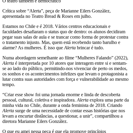
O teatro também é democrático
Crítica sobre “Alerta”, peça de Marianne Eilers Gonzàlez,
apresentada no Teatro Bread & Roses em julho.
Estamos no Chile e é 2018. Vários centros educacionais e
faculdades desafiaram o status quo de dentro: os alunos decidiram
pegar suas salas de aula e se trancar como forma de protestar contra
o tratamento injusto. Mas, quem está recebendo tanto barulho e
alarme? As mulheres. É isso que
Alerta
brincar é tudo.
Numa abordagem semelhante ao filme “Mulheres Falando” (2022),
Alerta
é interpretada por 10 atores que interagem entre si e sentam-
se ao lado do público, permitindo-nos vivenciar de perto os medos,
os sonhos e os acontecimentos infelizes que levam o protagonista a
lutar contra suas autoridades com força e vulnerabilidade ao mesmo
tempo.
“Criar esse show foi uma jornada enorme e linda de descoberta
pessoal, cultural, coletiva e inspiradora.
Alerta
explora uma parte da
minha vida no Chile, durante a onda feminista de 2018. Criando
Alerta
surge de uma necessidade de contar essas histórias que nos
levam a encurtar distâncias, a questionar, a unir”, compartilhou a
diretora Marianne Eilers González.
O que eu amei nessa peça é que ela promove princípios