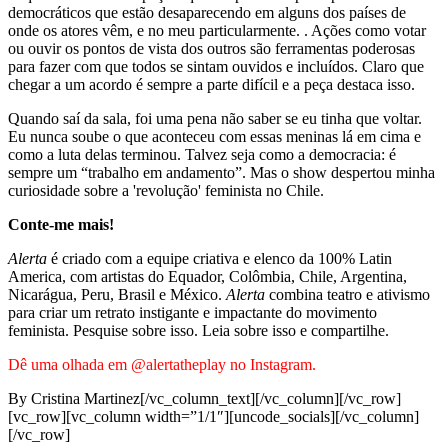
democráticos que estão desaparecendo em alguns dos países de
onde os atores vêm, e no meu particularmente. . Ações como votar
ou ouvir os pontos de vista dos outros são ferramentas poderosas
para fazer com que todos se sintam ouvidos e incluídos. Claro que
chegar a um acordo é sempre a parte difícil e a peça destaca isso.
Quando saí da sala, foi uma pena não saber se eu tinha que voltar.
Eu nunca soube o que aconteceu com essas meninas lá em cima e
como a luta delas terminou. Talvez seja como a democracia: é
sempre um “trabalho em andamento”. Mas o show despertou minha
curiosidade sobre a 'revolução' feminista no Chile.
Conte-me mais!
Alerta
é criado com a equipe criativa e elenco da 100% Latin
America, com artistas do Equador, Colômbia, Chile, Argentina,
Nicarágua, Peru, Brasil e México.
Alerta
combina teatro e ativismo
para criar um retrato instigante e impactante do movimento
feminista. Pesquise sobre isso. Leia sobre isso e compartilhe.
Dê uma olhada em @alertatheplay no Instagram.
By Cristina Martinez[/vc_column_text][/vc_column][/vc_row]
[vc_row][vc_column width=”1/1″][uncode_socials][/vc_column]
[/vc_row]