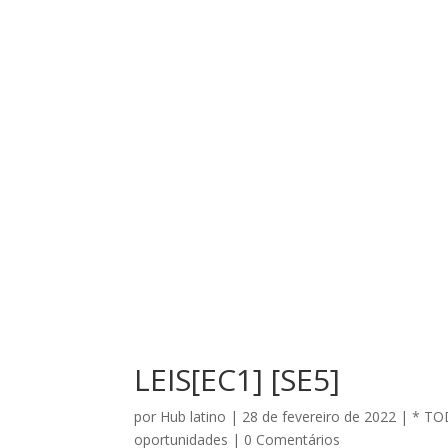
LEIS[EC1] [SE5]
por
Hub latino
|
28 de fevereiro de 2022
|
* TO
oportunidades
|
0 Comentários