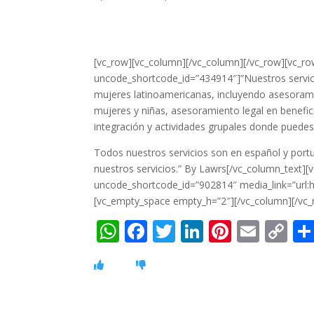
[vc_row][vc_column][/vc_column][/vc_row][vc_r
uncode_shortcode_id=”434914″]”Nuestros servici
mujeres latinoamericanas, incluyendo asesorami
mujeres y niñas, asesoramiento legal en benefic
integración y actividades grupales donde puede
Todos nuestros servicios son en español y port
nuestros servicios.” By Lawrs[/vc_column_text]
uncode_shortcode_id=”902814″ media_link=”url
[vc_empty_space empty_h=”2″][/vc_column][/vc_
W
F
T
Li
Pi
E
C
h
ac
w
n
nt
m
o
at
e
itt
k
er
ai
p
s
b
er
e
e
l
y