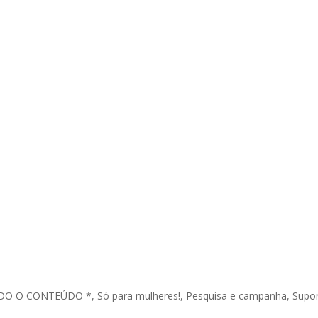
DO O CONTEÚDO *
,
Só para mulheres!
,
Pesquisa e campanha
,
Supor