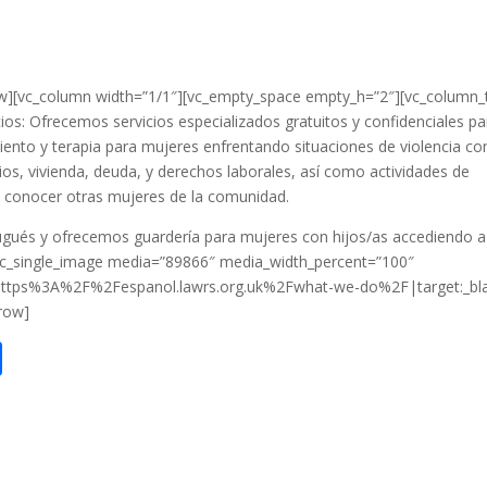
ow][vc_column width=”1/1″][vc_empty_space empty_h=”2″][vc_column_
os: Ofrecemos servicios especializados gratuitos y confidenciales pa
ento y terapia para mujeres enfrentando situaciones de violencia co
ios, vivienda, deuda, y derechos laborales, así como actividades de
s conocer otras mujeres de la comunidad.
ugués y ofrecemos guardería para mujeres con hijos/as accediendo a
[vc_single_image media=”89866″ media_width_percent=”100″
:https%3A%2F%2Fespanol.lawrs.org.uk%2Fwhat-we-do%2F|target:_bla
row]
S
h
ar
e