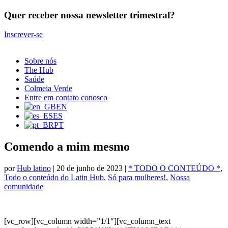
Quer receber nossa newsletter trimestral?
Inscrever-se
Sobre nós
The Hub
Saúde
Colmeia Verde
Entre em contato conosco
EN
ES
PT
Comendo a mim mesmo
por
Hub latino
|
20 de junho de 2023
|
* TODO O CONTEÚDO *
,
Todo o conteúdo do Latin Hub
,
Só para mulheres!
,
Nossa
comunidade
[vc_row][vc_column width=”1/1″][vc_column_text