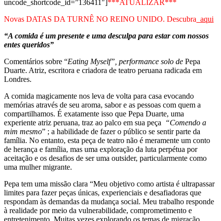
uncode_shortcode_id=”136411″]
***ATUALIZAR***
Novas DATAS DA TURNÊ NO REINO UNIDO. Descubra
aqui
“A comida é um presente e uma desculpa para estar com nossos
entes queridos”
Comentários sobre “
Eating Myself”, performance solo de
Pepa
Duarte. Atriz, escritora e criadora de teatro peruana radicada em
Londres.
A comida magicamente nos leva de volta para casa evocando
memórias através de seu aroma, sabor e as pessoas com quem a
compartilhamos. É exatamente isso que Pepa Duarte, uma
experiente atriz peruana, traz ao palco em sua peça
“Comendo a
mim mesmo
” ; a habilidade de fazer o público se sentir parte da
família. No entanto, esta peça de teatro não é meramente um conto
de herança e família, mas uma exploração da luta perpétua por
aceitação e os desafios de ser uma outsider, particularmente como
uma mulher migrante.
Pepa tem uma missão clara “Meu objetivo como artista é ultrapassar
limites para fazer peças únicas, experienciais e desafiadoras que
respondam às demandas da mudança social. Meu trabalho responde
à realidade por meio da vulnerabilidade, comprometimento e
entretenimento. Muitas vezes explorando os temas de migração,