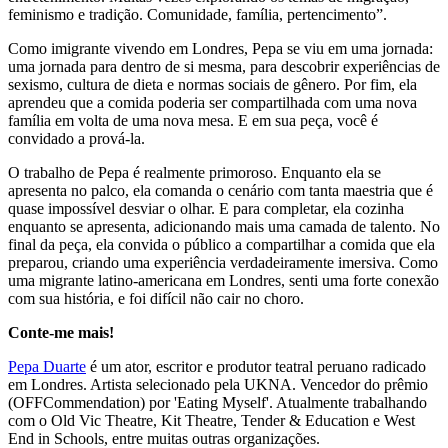
feminismo e tradição. Comunidade, família, pertencimento”.
Como imigrante vivendo em Londres, Pepa se viu em uma jornada:
uma jornada para dentro de si mesma, para descobrir experiências de
sexismo, cultura de dieta e normas sociais de gênero. Por fim, ela
aprendeu que a comida poderia ser compartilhada com uma nova
família em volta de uma nova mesa. E em sua peça, você é
convidado a prová-la.
O trabalho de Pepa é realmente primoroso. Enquanto ela se
apresenta no palco, ela comanda o cenário com tanta maestria que é
quase impossível desviar o olhar. E para completar, ela cozinha
enquanto se apresenta, adicionando mais uma camada de talento. No
final da peça, ela convida o público a compartilhar a comida que ela
preparou, criando uma experiência verdadeiramente imersiva. Como
uma migrante latino-americana em Londres, senti uma forte conexão
com sua história, e foi difícil não cair no choro.
Conte-me mais!
Pepa Duarte
é um ator, escritor e produtor teatral peruano radicado
em Londres. Artista selecionado pela UKNA. Vencedor do prêmio
(OFFCommendation) por 'Eating Myself'. Atualmente trabalhando
com o Old Vic Theatre, Kit Theatre, Tender & Education e West
End in Schools, entre muitas outras organizações.