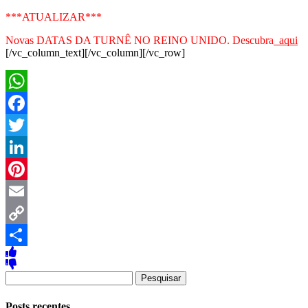
***ATUALIZAR***
Novas DATAS DA TURNÊ NO REINO UNIDO. Descubra
aqui
[/vc_column_text][/vc_column][/vc_row]
WhatsApp
Facebook
Twitter
LinkedIn
Pinterest
Email
Copy
Link
Share
Pesquisar
por:
Posts recentes