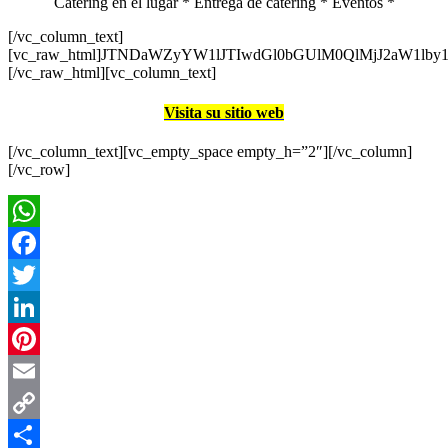
Catering en el lugar * Entrega de catering * Eventos *
[/vc_column_text]
[vc_raw_html]JTNDaWZyYW1lJTIwdGl0bGUlM0QlMjJ2aW
[/vc_raw_html][vc_column_text]
Visita su sitio web
[/vc_column_text][vc_empty_space empty_h=”2″][/vc_column]
[/vc_row]
WhatsApp
Facebook
Twitter
LinkedIn
Pinterest
Email
Copy