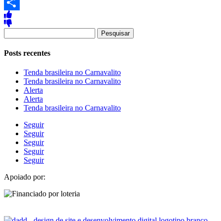
Copy
Link
Share
Pesquisar
por:
Posts recentes
Tenda brasileira no Carnavalito
Tenda brasileira no Carnavalito
Alerta
Alerta
Tenda brasileira no Carnavalito
Seguir
Seguir
Seguir
Seguir
Seguir
Apoiado por: