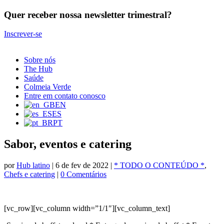
Quer receber nossa newsletter trimestral?
Inscrever-se
Sobre nós
The Hub
Saúde
Colmeia Verde
Entre em contato conosco
EN
ES
PT
Sabor, eventos e catering
por
Hub latino
|
6 de fev de 2022
|
* TODO O CONTEÚDO *
,
Chefs e catering
|
0 Comentários
[vc_row][vc_column width=”1/1″][vc_column_text]