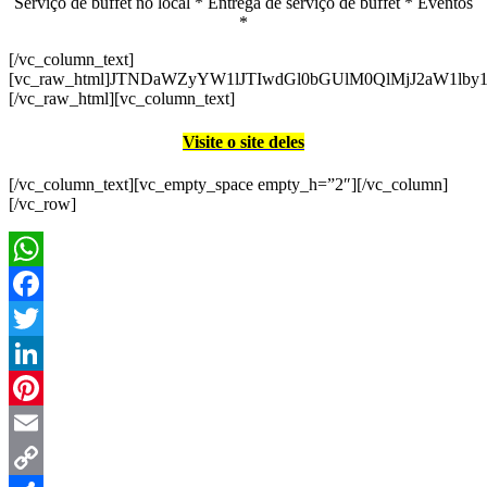
Serviço de buffet no local * Entrega de serviço de buffet * Eventos
*
[/vc_column_text]
[vc_raw_html]JTNDaWZyYW1lJTIwdGl0bGUlM0QlMjJ2aW
[/vc_raw_html][vc_column_text]
Visite o site deles
[/vc_column_text][vc_empty_space empty_h=”2″][/vc_column]
[/vc_row]
WhatsApp
Facebook
Twitter
LinkedIn
Pinterest
Email