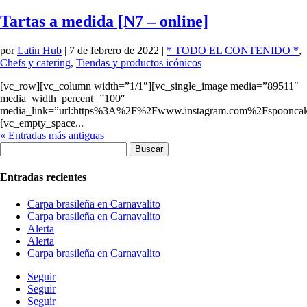
Tartas a medida [N7 – online]
por
Latin Hub
|
7 de febrero de 2022
|
* TODO EL CONTENIDO *
,
Chefs y catering
,
Tiendas y productos icónicos
[vc_row][vc_column width=”1/1″][vc_single_image media=”89511″
media_width_percent=”100″
media_link=”url:https%3A%2F%2Fwww.instagram.com%2Fspooncakes
[vc_empty_space...
« Entradas más antiguas
Buscar:
Entradas recientes
Carpa brasileña en Carnavalito
Carpa brasileña en Carnavalito
Alerta
Alerta
Carpa brasileña en Carnavalito
Seguir
Seguir
Seguir