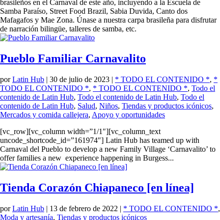
brasileños en el Carnaval de este año, incluyendo a la Escuela de
Samba Paraíso, Street Food Brazil, Sabia Duvida, Canto dos
Mafagafos y Mae Zona. Únase a nuestra carpa brasileña para disfrutar
de narración bilingüe, talleres de samba, etc.
Pueblo Familiar Carnavalito
por
Latin Hub
|
30 de julio de 2023
|
* TODO EL CONTENIDO *
,
*
TODO EL CONTENIDO *
,
* TODO EL CONTENIDO *
,
Todo el
contenido de Latin Hub
,
Todo el contenido de Latin Hub
,
Todo el
contenido de Latin Hub
,
Salud
,
Niños
,
Tiendas y productos icónicos
,
Mercados y comida callejera
,
Apoyo y oportunidades
[vc_row][vc_column width=”1/1″][vc_column_text
uncode_shortcode_id=”161974″] Latin Hub has teamed up with
Carnaval del Pueblo to develop a new Family Village ‘Carnavalito’ to
offer families a new experience happening in Burgess...
Tienda Corazón Chiapaneco [en línea]
por
Latin Hub
|
13 de febrero de 2022
|
* TODO EL CONTENIDO *
,
Moda y artesanía
,
Tiendas y productos icónicos