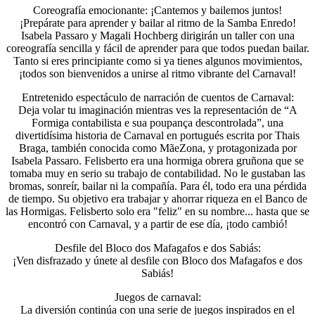
Coreografía emocionante: ¡Cantemos y bailemos juntos!
¡Prepárate para aprender y bailar al ritmo de la Samba Enredo!
Isabela Passaro y Magali Hochberg dirigirán un taller con una
coreografía sencilla y fácil de aprender para que todos puedan bailar.
Tanto si eres principiante como si ya tienes algunos movimientos,
¡todos son bienvenidos a unirse al ritmo vibrante del Carnaval!
Entretenido espectáculo de narración de cuentos de Carnaval:
Deja volar tu imaginación mientras ves la representación de “A
Formiga contabilista e sua poupança descontrolada”, una
divertidísima historia de Carnaval en portugués escrita por Thais
Braga, también conocida como MãeZona, y protagonizada por
Isabela Passaro. Felisberto era una hormiga obrera gruñona que se
tomaba muy en serio su trabajo de contabilidad. No le gustaban las
bromas, sonreír, bailar ni la compañía. Para él, todo era una pérdida
de tiempo. Su objetivo era trabajar y ahorrar riqueza en el Banco de
las Hormigas. Felisberto solo era "feliz" en su nombre... hasta que se
encontró con Carnaval, y a partir de ese día, ¡todo cambió!
Desfile del Bloco dos Mafagafos e dos Sabiás:
¡Ven disfrazado y únete al desfile con Bloco dos Mafagafos e dos
Sabiás!
Juegos de carnaval:
La diversión continúa con una serie de juegos inspirados en el