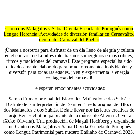
Canto dos Mafagafos y Sabia Duvida Escuela de Portugués como
Lengua Herencia: Actividades de diversión familiar en Carnavalito,
dentro del Carnaval del Pueblo
¡Únase a nosotros para disfrutar de un día lleno de alegría y cultura
en el corazón de Londres mientras nos sumergimos en los colores,
ritmos y tradiciones del carnaval! Este programa especial ha sido
cuidadosamente elaborado para brindar momentos inolvidables y
diversión para todas las edades. ¡Ven y experimenta la energía
contagiosa del carnaval!
Te esperan emocionantes actividades:
Samba Enredo original del Bloco dos Mafagafos e dos Sabiás:
Disfrute de la interpretación del Samba Enredo original del Bloco
dos Mafagafos e dos Sabiás. Déjate llevar por las letras creativas de
Jorge Rein y el ritmo palpitante de la música de Altemir Oliveira
(Xoko Oliveira). Una producción de Magali Hochberg y organizada
por Canto dos Mafagafos y Sabia Duvida Escuela de Portugués
como Lengua Patrimonial para nuestro Bailinho de Carnaval 2023.