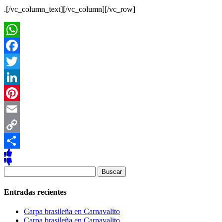
.[/vc_column_text][/vc_column][/vc_row]
WhatsApp
Facebook
Twitter
LinkedIn
Pinterest
Email
Copy
Link
Compartir
Buscar:
Entradas recientes
Carpa brasileña en Carnavalito
Carpa brasileña en Carnavalito