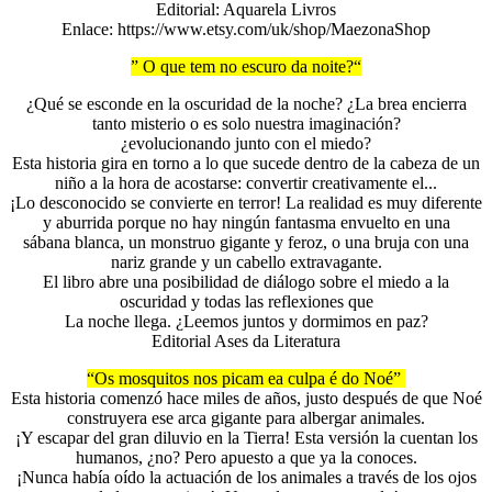
Editorial: Aquarela Livros
Enlace: https://www.etsy.com/uk/shop/MaezonaShop
” O que tem no escuro da noite
?
“
¿Qué se esconde en la oscuridad de la noche? ¿La brea encierra
tanto misterio o es solo nuestra imaginación?
¿evolucionando junto con el miedo?
Esta historia gira en torno a lo que sucede dentro de la cabeza de un
niño a la hora de acostarse: convertir creativamente el...
¡Lo desconocido se convierte en terror! La realidad es muy diferente
y aburrida porque no hay ningún fantasma envuelto en una
sábana blanca, un monstruo gigante y feroz, o una bruja con una
nariz grande y un cabello extravagante.
El libro abre una posibilidad de diálogo sobre el miedo a la
oscuridad y todas las reflexiones que
La noche llega. ¿Leemos juntos y dormimos en paz?
Editorial Ases da Literatura
“Os mosquitos nos picam ea culpa é do Noé”
Esta historia comenzó hace miles de años, justo después de que Noé
construyera ese arca gigante para albergar animales.
¡Y escapar del gran diluvio en la Tierra! Esta versión la cuentan los
humanos, ¿no? Pero apuesto a que ya la conoces.
¡Nunca había oído la actuación de los animales a través de los ojos