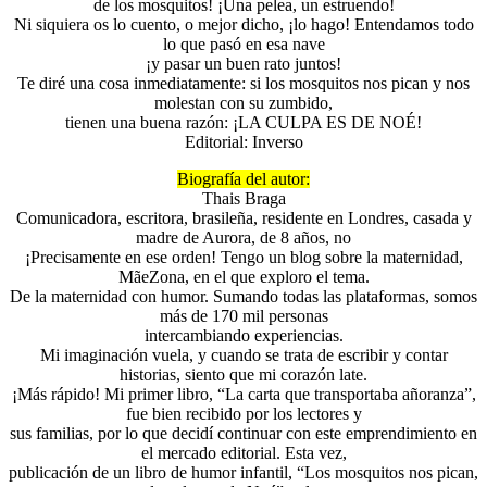
de los mosquitos! ¡Una pelea, un estruendo!
Ni siquiera os lo cuento, o mejor dicho, ¡lo hago! Entendamos todo
lo que pasó en esa nave
¡y pasar un buen rato juntos!
Te diré una cosa inmediatamente: si los mosquitos nos pican y nos
molestan con su zumbido,
tienen una buena razón: ¡LA CULPA ES DE NOÉ!
Editorial: Inverso
Biografía del autor:
Thais Braga
Comunicadora, escritora, brasileña, residente en Londres, casada y
madre de Aurora, de 8 años, no
¡Precisamente en ese orden! Tengo un blog sobre la maternidad,
MãeZona, en el que exploro el tema.
De la maternidad con humor. Sumando todas las plataformas, somos
más de 170 mil personas
intercambiando experiencias.
Mi imaginación vuela, y cuando se trata de escribir y contar
historias, siento que mi corazón late.
¡Más rápido! Mi primer libro, “La carta que transportaba añoranza”,
fue bien recibido por los lectores y
sus familias, por lo que decidí continuar con este emprendimiento en
el mercado editorial. Esta vez,
publicación de un libro de humor infantil, “Los mosquitos nos pican,