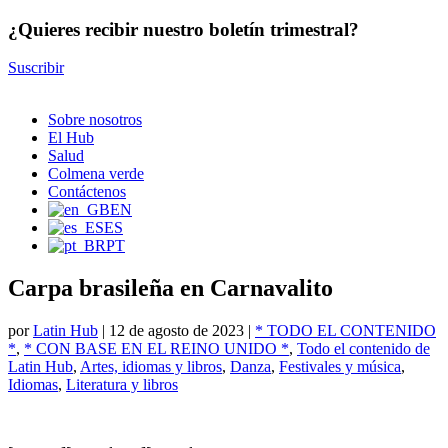
¿Quieres recibir nuestro boletín trimestral?
Suscribir
Sobre nosotros
El Hub
Salud
Colmena verde
Contáctenos
EN
ES
PT
Carpa brasileña en Carnavalito
por
Latin Hub
|
12 de agosto de 2023
|
* TODO EL CONTENIDO
*
,
* CON BASE EN EL REINO UNIDO *
,
Todo el contenido de
Latin Hub
,
Artes, idiomas y libros
,
Danza
,
Festivales y música
,
Idiomas
,
Literatura y libros