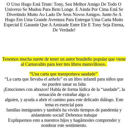
O Urso Hugo Está Triste: Tony, Seu Melhor Amigo De Todo O
Universo Se Mudou Para Bem Longe. E Ainda Por Cima Está Se
Divertindo Muito Ao Lado De Seus Novos Amigos. Junte-Se A
Hugo Em Uma Grande Aventura Para Entregar Uma Carta Muito
Especial E Garantir Que A Amizade Entre Ele E Tony Seja Eterna,
De Verdade!
Tenemos mucha suerte de tener un autor brasileño popular que viene
al Carnavalito para leer tres libros maravillosos.
“Una carta que transportava saudade”
“La carta que llevaba el anhelo” es un libro infantil para niños que
no pueden sanar su falta
¡Emociones con abrazos! Habla de forma lúdica de la “saudade”, la
sensación de extrañar algo o
alguien, y ayuda a abrir el camino para este delicado diálogo. Este
tema es esencial para
familias inmigrantes y también ha vivido tiempos de pandemia y
aislamiento social! Debemos trabajar
Expliquemos esto a nuestros hijos y hagámosles comprender y
nombrar este sentimiento.