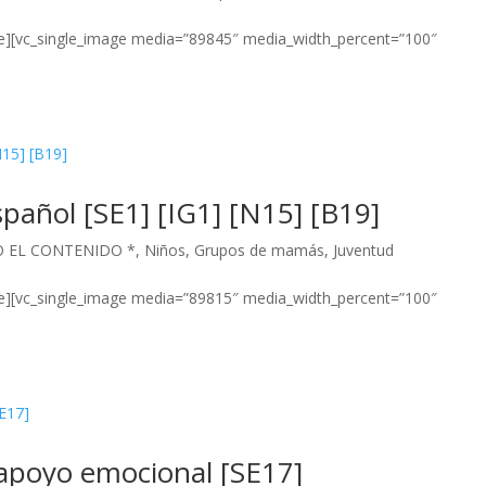
e][vc_single_image media=”89845″ media_width_percent=”100″
spañol [SE1] [IG1] [N15] [B19]
O EL CONTENIDO *
,
Niños
,
Grupos de mamás
,
Juventud
e][vc_single_image media=”89815″ media_width_percent=”100″
 apoyo emocional [SE17]