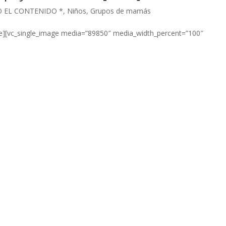
O EL CONTENIDO *
,
Niños
,
Grupos de mamás
e][vc_single_image media=”89850″ media_width_percent=”100″