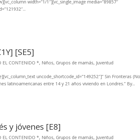
ow][vc_column width=”1/1″][vc_single_image media=”89857″
=”121932″...
C1Y] [SE5]
O EL CONTENIDO *
,
Niños
,
Grupos de mamás
,
Juventud
e][vc_column_text uncode_shortcode_id=”149252″]” Sin Fronteras (N
es latinoamericanas entre 14 y 21 años viviendo en Londres.” By...
és y jóvenes [E8]
O EL CONTENIDO *
,
Niños
,
Grupos de mamás
,
Juventud