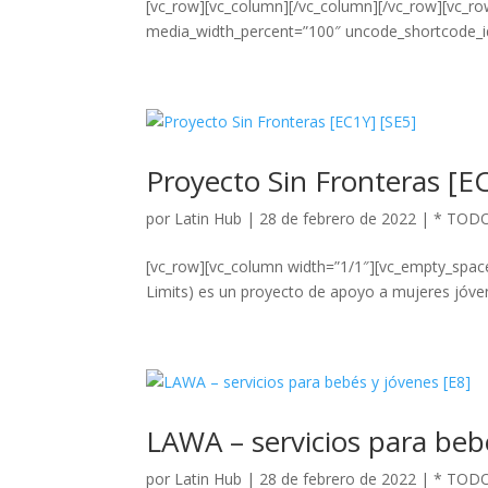
[vc_row][vc_column][/vc_column][/vc_row][vc_r
media_width_percent=”100″ uncode_shortcode_id
Proyecto Sin Fronteras [E
por
Latin Hub
|
28 de febrero de 2022
|
* TOD
[vc_row][vc_column width=”1/1″][vc_empty_spac
Limits) es un proyecto de apoyo a mujeres jóven
LAWA – servicios para beb
por
Latin Hub
|
28 de febrero de 2022
|
* TOD