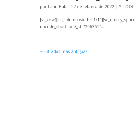
por
Latin Hub
|
27 de febrero de 2022
|
* TOD
[vc_row][vc_column width=”1/1″][vc_empty_spac
uncode_shortcode_id=”206361″...
« Entradas más antiguas
Apoyado por: