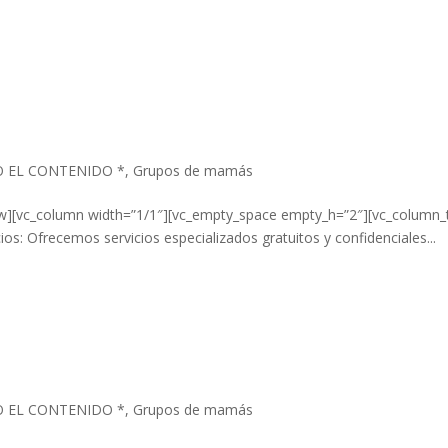
O EL CONTENIDO *
,
Grupos de mamás
ow][vc_column width=”1/1″][vc_empty_space empty_h=”2″][vc_column_
s: Ofrecemos servicios especializados gratuitos y confidenciales...
O EL CONTENIDO *
,
Grupos de mamás