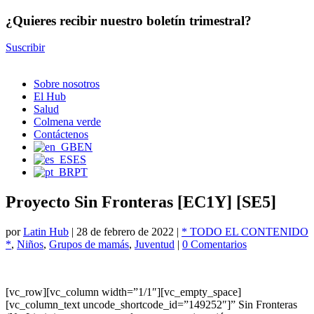
¿Quieres recibir nuestro boletín trimestral?
Suscribir
Sobre nosotros
El Hub
Salud
Colmena verde
Contáctenos
EN
ES
PT
Proyecto Sin Fronteras [EC1Y] [SE5]
por
Latin Hub
|
28 de febrero de 2022
|
* TODO EL CONTENIDO
*
,
Niños
,
Grupos de mamás
,
Juventud
|
0 Comentarios
[vc_row][vc_column width=”1/1″][vc_empty_space]
[vc_column_text uncode_shortcode_id=”149252″]” Sin Fronteras