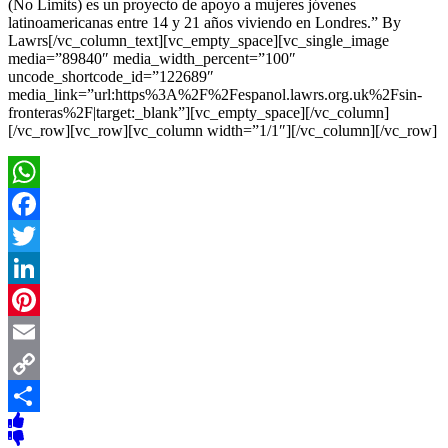
(No Limits) es un proyecto de apoyo a mujeres jóvenes
latinoamericanas entre 14 y 21 años viviendo en Londres.” By
Lawrs[/vc_column_text][vc_empty_space][vc_single_image
media=”89840″ media_width_percent=”100″
uncode_shortcode_id=”122689″
media_link=”url:https%3A%2F%2Fespanol.lawrs.org.uk%2Fsin-
fronteras%2F|target:_blank”][vc_empty_space][/vc_column]
[/vc_row][vc_row][vc_column width=”1/1″][/vc_column][/vc_row]
WhatsApp
Facebook
Twitter
LinkedIn
Pinterest
Email
Copy
Link
Compartir