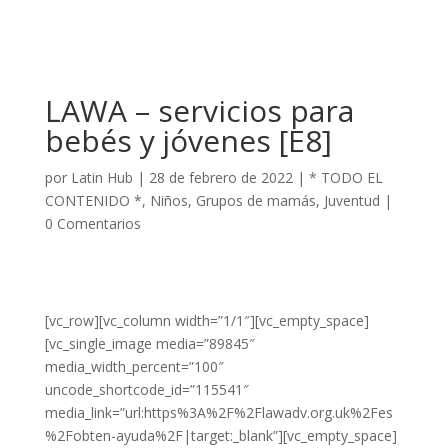
LAWA – servicios para
bebés y jóvenes [E8]
por
Latin Hub
|
28 de febrero de 2022
|
* TODO EL
CONTENIDO *
,
Niños
,
Grupos de mamás
,
Juventud
|
0 Comentarios
[vc_row][vc_column width=”1/1″][vc_empty_space]
[vc_single_image media=”89845″
media_width_percent=”100″
uncode_shortcode_id=”115541″
media_link=”url:https%3A%2F%2Flawadv.org.uk%2Fes
%2Fobten-ayuda%2F|target:_blank”][vc_empty_space]