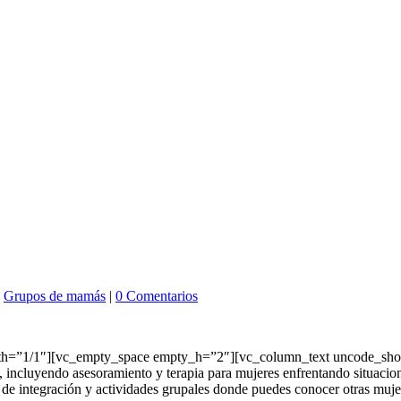
,
Grupos de mamás
|
0 Comentarios
h=”1/1″][vc_empty_space empty_h=”2″][vc_column_text uncode_short
, incluyendo asesoramiento y terapia para mujeres enfrentando situacion
s de integración y actividades grupales donde puedes conocer otras muj