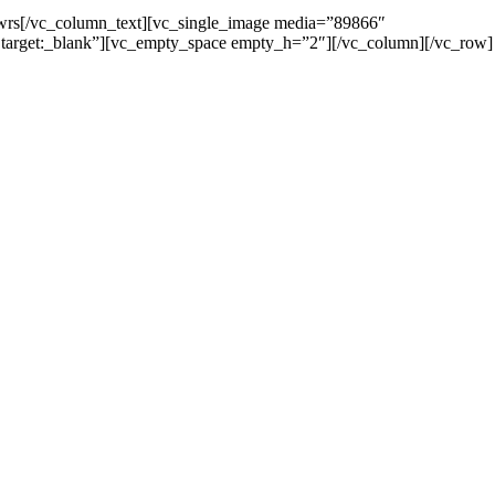
 Lawrs[/vc_column_text][vc_single_image media=”89866″
rget:_blank”][vc_empty_space empty_h=”2″][/vc_column][/vc_row]