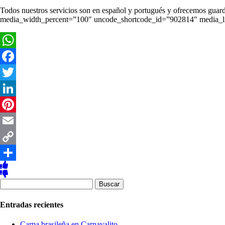
Todos nuestros servicios son en español y portugués y ofrecemos guar
media_width_percent=”100″ uncode_shortcode_id=”902814″ media_l
WhatsApp
Facebook
Twitter
LinkedIn
Pinterest
Email
Copy
Link
Compartir
Buscar:
Entradas recientes
Carpa brasileña en Carnavalito