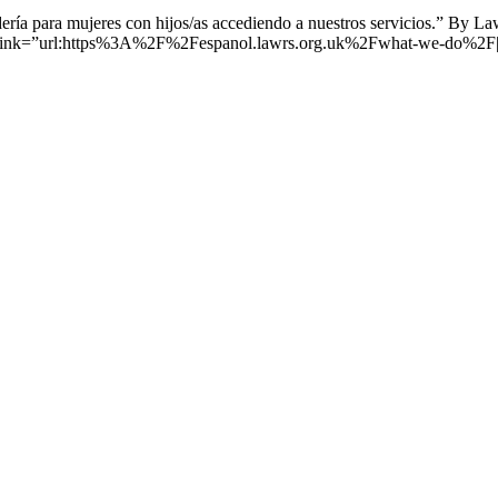
dería para mujeres con hijos/as accediendo a nuestros servicios.” By
ink=”url:https%3A%2F%2Fespanol.lawrs.org.uk%2Fwhat-we-do%2F|ta