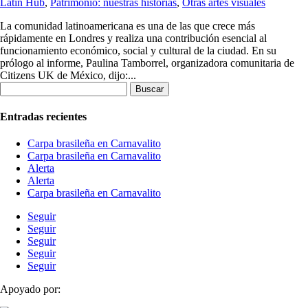
Latin Hub
,
Patrimonio: nuestras historias
,
Otras artes visuales
La comunidad latinoamericana es una de las que crece más
rápidamente en Londres y realiza una contribución esencial al
funcionamiento económico, social y cultural de la ciudad. En su
prólogo al informe, Paulina Tamborrel, organizadora comunitaria de
Citizens UK de México, dijo:...
Buscar:
Entradas recientes
Carpa brasileña en Carnavalito
Carpa brasileña en Carnavalito
Alerta
Alerta
Carpa brasileña en Carnavalito
Seguir
Seguir
Seguir
Seguir
Seguir
Apoyado por: