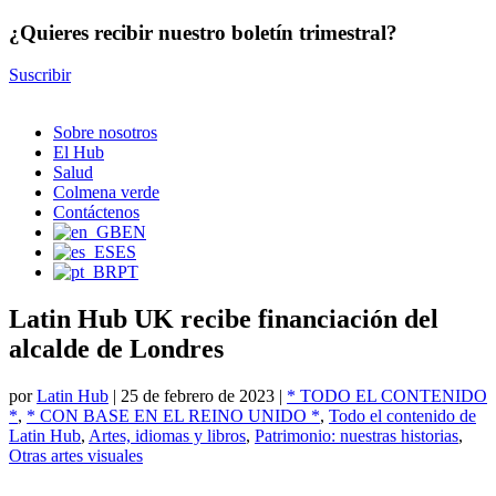
¿Quieres recibir nuestro boletín trimestral?
Suscribir
Sobre nosotros
El Hub
Salud
Colmena verde
Contáctenos
EN
ES
PT
Latin Hub UK recibe financiación del
alcalde de Londres
por
Latin Hub
|
25 de febrero de 2023
|
* TODO EL CONTENIDO
*
,
* CON BASE EN EL REINO UNIDO *
,
Todo el contenido de
Latin Hub
,
Artes, idiomas y libros
,
Patrimonio: nuestras historias
,
Otras artes visuales