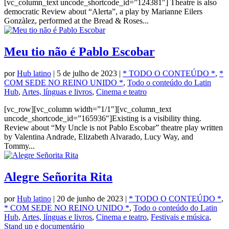
[vc_column_text uncode_shortcode_id=”124381″] Theatre is also
democratic Review about “Alerta”, a play by Marianne Eilers
Gonzàlez, performed at the Bread & Roses...
Meu tio não é Pablo Escobar
por
Hub latino
|
5 de julho de 2023
|
* TODO O CONTEÚDO *
,
*
COM SEDE NO REINO UNIDO *
,
Todo o conteúdo do Latin
Hub
,
Artes, línguas e livros
,
Cinema e teatro
[vc_row][vc_column width=”1/1″][vc_column_text
uncode_shortcode_id=”165936″]Existing is a visibility thing.
Review about “My Uncle is not Pablo Escobar” theatre play written
by Valentina Andrade, Elizabeth Alvarado, Lucy Way, and
Tommy...
Alegre Señorita Rita
por
Hub latino
|
20 de junho de 2023
|
* TODO O CONTEÚDO *
,
* COM SEDE NO REINO UNIDO *
,
Todo o conteúdo do Latin
Hub
,
Artes, línguas e livros
,
Cinema e teatro
,
Festivais e música
,
Stand up e documentário