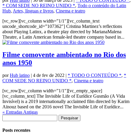
por
Hub latino
|
30 de março de 2023
|
* TODO O CONTEÚDO *
,
* COM SEDE NO REINO UNIDO *
,
Todo o conteúdo do Latin
Hub
,
Artes, línguas e livros
,
Cinema e teatro
[vc_row][vc_column width=”1/1″][vc_column_text
uncode_shortcode_id=”107362″] Cristina Martinez’s reflections
about Playing Latinx, a theatre play directed by MarianaMalena
Theatre, a Latin American female-led theatre company based in...
Filme comovente ambientado no Rio dos
anos 1950
por
Hub latino
|
4 de fev de 2022
|
* TODO O CONTEÚDO *
,
*
COM SEDE NO REINO UNIDO *
,
Cinema e teatro
[vc_row][vc_column width=”1/1″][vc_empty_space]
[vc_column_text] The Invisible Life of Eurídice Gusmão (A Vida
Invisível) is a 2019 internationally acclaimed film directed by Karim
Aïnouz based on the 2016 novel The Invisible Life of Eurídice...
« Entradas Antigas
Pesquisar
por:
Posts recentes