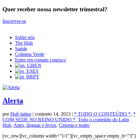
Quer receber nossa newsletter trimestral?
Inscrever-se
Sobre nós
The Hub
Saúde
Colmeia Verde
Entre em contato conosco
EN
ES
PT
Alerta
por
Hub latino
|
conjunto 14, 2023
|
* TODO O CONTEÚDO *
,
*
COM SEDE NO REINO UNIDO *
,
Todo o conteúdo do Latin
Hub
,
Artes, línguas e livros
,
Cinema e teatro
[vc_row][vc_column width=”1/1″][vc_empty_space empty_h=”3″]