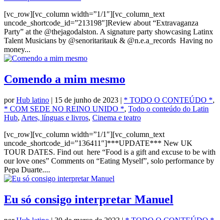
[vc_row][vc_column width=”1/1″][vc_column_text
uncode_shortcode_id=”213198″]Review about “Extravaganza
Party” at the @thejagodalston. A signature party showcasing Latinx
Talent Musicians by @senoritaritauk & @n.e.a_records Having no
money...
Comendo a mim mesmo
por
Hub latino
|
15 de junho de 2023
|
* TODO O CONTEÚDO *
,
* COM SEDE NO REINO UNIDO *
,
Todo o conteúdo do Latin
Hub
,
Artes, línguas e livros
,
Cinema e teatro
[vc_row][vc_column width=”1/1″][vc_column_text
uncode_shortcode_id=”136411″]***UPDATE*** New UK
TOUR DATES. Find out here “Food is a gift and excuse to be with
our love ones” Comments on “Eating Myself”, solo performance by
Pepa Duarte....
Eu só consigo interpretar Manuel