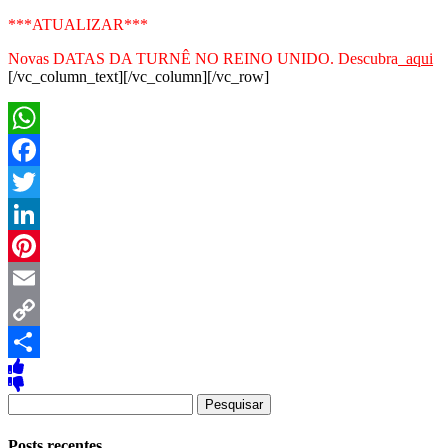
***ATUALIZAR***
Novas DATAS DA TURNÊ NO REINO UNIDO. Descubra
aqui
[/vc_column_text][/vc_column][/vc_row]
WhatsApp
Facebook
Twitter
LinkedIn
Pinterest
Email
Copy
Link
Share
Pesquisar
por:
Posts recentes