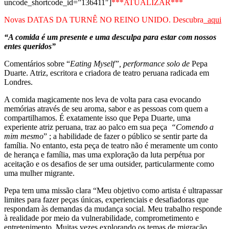
uncode_shortcode_id=”136411″]
***ATUALIZAR***
Novas DATAS DA TURNÊ NO REINO UNIDO. Descubra
aqui
“A comida é um presente e uma desculpa para estar com nossos
entes queridos”
Comentários sobre “
Eating Myself”, performance solo de
Pepa
Duarte. Atriz, escritora e criadora de teatro peruana radicada em
Londres.
A comida magicamente nos leva de volta para casa evocando
memórias através de seu aroma, sabor e as pessoas com quem a
compartilhamos. É exatamente isso que Pepa Duarte, uma
experiente atriz peruana, traz ao palco em sua peça
“Comendo a
mim mesmo
” ; a habilidade de fazer o público se sentir parte da
família. No entanto, esta peça de teatro não é meramente um conto
de herança e família, mas uma exploração da luta perpétua por
aceitação e os desafios de ser uma outsider, particularmente como
uma mulher migrante.
Pepa tem uma missão clara “Meu objetivo como artista é ultrapassar
limites para fazer peças únicas, experienciais e desafiadoras que
respondam às demandas da mudança social. Meu trabalho responde
à realidade por meio da vulnerabilidade, comprometimento e
entretenimento. Muitas vezes explorando os temas de migração,