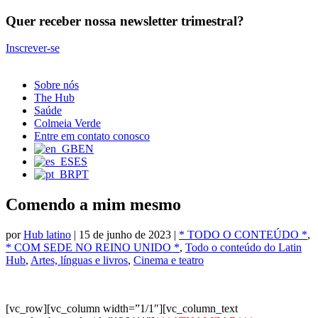
Quer receber nossa newsletter trimestral?
Inscrever-se
Sobre nós
The Hub
Saúde
Colmeia Verde
Entre em contato conosco
EN
ES
PT
Comendo a mim mesmo
por
Hub latino
|
15 de junho de 2023
|
* TODO O CONTEÚDO *
,
* COM SEDE NO REINO UNIDO *
,
Todo o conteúdo do Latin
Hub
,
Artes, línguas e livros
,
Cinema e teatro
[vc_row][vc_column width=”1/1″][vc_column_text