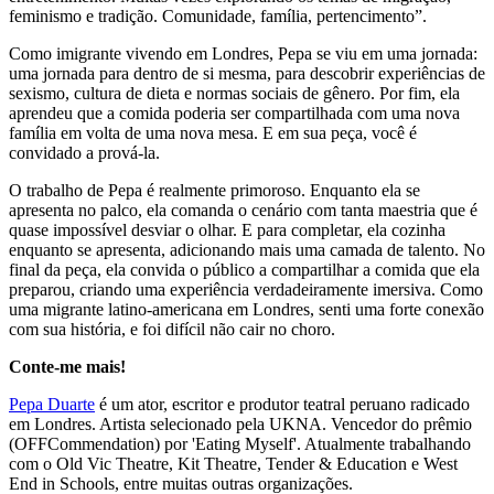
feminismo e tradição. Comunidade, família, pertencimento”.
Como imigrante vivendo em Londres, Pepa se viu em uma jornada:
uma jornada para dentro de si mesma, para descobrir experiências de
sexismo, cultura de dieta e normas sociais de gênero. Por fim, ela
aprendeu que a comida poderia ser compartilhada com uma nova
família em volta de uma nova mesa. E em sua peça, você é
convidado a prová-la.
O trabalho de Pepa é realmente primoroso. Enquanto ela se
apresenta no palco, ela comanda o cenário com tanta maestria que é
quase impossível desviar o olhar. E para completar, ela cozinha
enquanto se apresenta, adicionando mais uma camada de talento. No
final da peça, ela convida o público a compartilhar a comida que ela
preparou, criando uma experiência verdadeiramente imersiva. Como
uma migrante latino-americana em Londres, senti uma forte conexão
com sua história, e foi difícil não cair no choro.
Conte-me mais!
Pepa Duarte
é um ator, escritor e produtor teatral peruano radicado
em Londres. Artista selecionado pela UKNA. Vencedor do prêmio
(OFFCommendation) por 'Eating Myself'. Atualmente trabalhando
com o Old Vic Theatre, Kit Theatre, Tender & Education e West
End in Schools, entre muitas outras organizações.