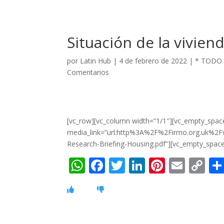
Situación de la vivien
por
Latin Hub
|
4 de febrero de 2022
|
* TODO
Comentarios
[vc_row][vc_column width=”1/1″][vc_empty_spac
media_link=”url:http%3A%2F%2Firmo.org.uk%
Research-Briefing-Housing.pdf”][vc_empty_space
W
F
T
Li
Pi
E
C
h
ac
w
n
nt
m
o
at
e
itt
k
er
ai
p
s
b
er
e
e
l
y