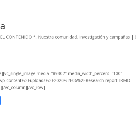
da
 EL CONTENIDO *
,
Nuestra comunidad
,
Investigación y campañas
|
e][vc_single_image media=”89302″ media_width_percent=”100″
2Fwp-content%2Fuploads%2F2020%2F06%2FResearch-report-IRMO-
][/vc_column][/vc_row]
C
o
m
p