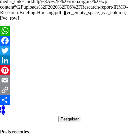
media_link=”url:http%3A%2F%2Firmo.org.uk%2Fwp-
content%2Fuploads%2F2020%2F06%2FResearch-report-IRMO-
Research-Briefing-Housing.pdf”][vc_empty_space][/vc_column]
[/vc_row]
WhatsApp
Facebook
Twitter
LinkedIn
Pinterest
Email
Copy
Link
Share
Pesquisar
por:
Posts recentes