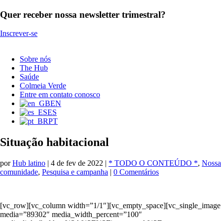
Quer receber nossa newsletter trimestral?
Inscrever-se
Sobre nós
The Hub
Saúde
Colmeia Verde
Entre em contato conosco
EN
ES
PT
Situação habitacional
por
Hub latino
|
4 de fev de 2022
|
* TODO O CONTEÚDO *
,
Nossa
comunidade
,
Pesquisa e campanha
|
0 Comentários
[vc_row][vc_column width=”1/1″][vc_empty_space][vc_single_image
media=”89302″ media_width_percent=”100″