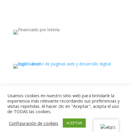
Apoyado por:
Usamos cookies en nuestro sitio web para brindarle la
Ⓒ Todos los derechos reservados. Latin Hub 2025
experiencia más relevante recordando sus preferencias y
visitas repetidas. Al hacer clic en "Aceptar", acepta el uso
.
de TODAS las cookies.
Configuración de cookies
ACEPTAR
ES