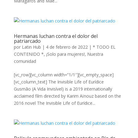
Mafagafos and Mae...
Hermanas luchan contra el dolor del
patriarcado
por
Latin Hub
|
4 de febrero de 2022
|
* TODO EL
CONTENIDO *
,
¡Solo para mujeres!
,
Nuestra
comunidad
[vc_row][vc_column width=”1/1″][vc_empty_space]
[vc_column_text] The Invisible Life of Eurídice
Gusmão (A Vida Invisível) is a 2019 internationally
acclaimed film directed by Karim Aïnouz based on the
2016 novel The Invisible Life of Eurídice...