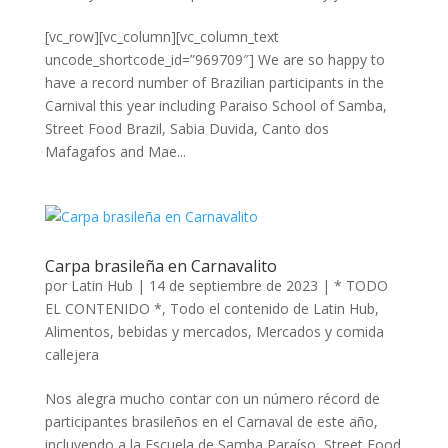
[vc_row][vc_column][vc_column_text
uncode_shortcode_id=”969709″] We are so happy to
have a record number of Brazilian participants in the
Carnival this year including Paraiso School of Samba,
Street Food Brazil, Sabia Duvida, Canto dos
Mafagafos and Mae...
Carpa brasileña en Carnavalito
por
Latin Hub
|
14 de septiembre de 2023
|
* TODO
EL CONTENIDO *
,
Todo el contenido de Latin Hub
,
Alimentos, bebidas y mercados
,
Mercados y comida
callejera
Nos alegra mucho contar con un número récord de
participantes brasileños en el Carnaval de este año,
incluyendo a la Escuela de Samba Paraíso, Street Food