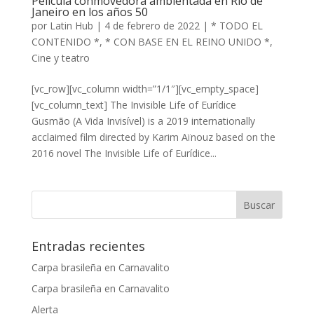
Película conmovedora ambientada en Río de
Janeiro en los años 50
por
Latin Hub
|
4 de febrero de 2022
|
* TODO EL
CONTENIDO *
,
* CON BASE EN EL REINO UNIDO *
,
Cine y teatro
[vc_row][vc_column width=”1/1″][vc_empty_space]
[vc_column_text] The Invisible Life of Eurídice
Gusmão (A Vida Invisível) is a 2019 internationally
acclaimed film directed by Karim Aïnouz based on the
2016 novel The Invisible Life of Eurídice...
Entradas recientes
Carpa brasileña en Carnavalito
Carpa brasileña en Carnavalito
Alerta