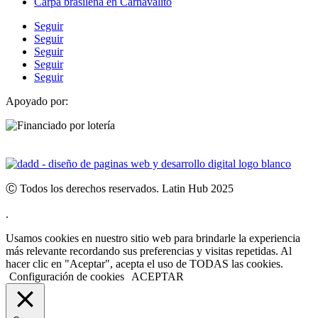
Carpa brasileña en Carnavalito
Seguir
Seguir
Seguir
Seguir
Seguir
Apoyado por:
Ⓒ Todos los derechos reservados. Latin Hub 2025
.
Usamos cookies en nuestro sitio web para brindarle la experiencia
más relevante recordando sus preferencias y visitas repetidas. Al
hacer clic en "Aceptar", acepta el uso de TODAS las cookies.
Configuración de cookies
ACEPTAR