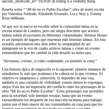
uncode_shortcode_id=”165936″]Existing is a visibility thing.
Reseña sobre “
“Mi tío no es Pablo Escobar”
obra de teatro escrita
por Valentina Andrade, Elizabeth Alvarado, Lucy Way y Tommy
Ross-Williams.
Sé que soy la nueva en escribir sobre la comunidad latina en la
escena teatral de Londres, pero me alegra descubrir que actores
latinos suben al escenario en diferentes comunidades. Brixton House
es un ejemplo de lugares que muestran más historias latinas. En esta
ocasión, presentaron una obra sobre la complejidad de ser
inmigrante en la voz de cuatro actrices latinas y cómo un evento
extraordinario que les cambió la vida desafió su status quo.
“Hermano, créeme, si estás confundido, yo también lo estoy”
Una historia típica de migración es la siguiente: primero tratamos de
asimilarnos lo más que podamos a la cultura en la que vivimos. El
objetivo es adaptarnos y sobrevivir. Si dependes de una visa,
también es una cuestión de visibilidad: cuanto menos te expongas,
mejor. Esta fue mi impresión del conflicto entre los personajes de la
obra “Mi tío no es Pablo Escobar”. Estos personajes son invisibles
para la sociedad; solo intentan encajar; hasta que un evento
extraordinario los despierta de esa inacción taciturna para trabajar
juntos por el bien mayor de sus comunidades en casa para que los
eventos que ocurrieron en el pasado no vuelvan a suceder.