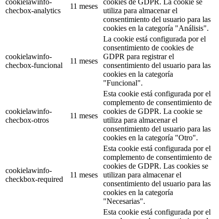
cookielawinfo-
cookies de GDPR. La cookie se
11 meses
checbox-analytics
utiliza para almacenar el
consentimiento del usuario para las
cookies en la categoría "Análisis".
La cookie está configurada por el
consentimiento de cookies de
cookielawinfo-
GDPR para registrar el
11 meses
checbox-funcional
consentimiento del usuario para las
cookies en la categoría
"Funcional".
Esta cookie está configurada por el
complemento de consentimiento de
cookielawinfo-
cookies de GDPR. La cookie se
11 meses
checbox-otros
utiliza para almacenar el
consentimiento del usuario para las
cookies en la categoría "Otro".
Esta cookie está configurada por el
complemento de consentimiento de
cookies de GDPR. Las cookies se
cookielawinfo-
11 meses
utilizan para almacenar el
checkbox-required
consentimiento del usuario para las
cookies en la categoría
"Necesarias".
Esta cookie está configurada por el