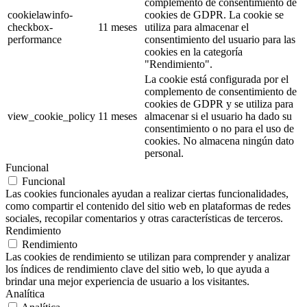
complemento de consentimiento de
cookielawinfo-
cookies de GDPR. La cookie se
checkbox-
11 meses
utiliza para almacenar el
performance
consentimiento del usuario para las
cookies en la categoría
"Rendimiento".
La cookie está configurada por el
complemento de consentimiento de
cookies de GDPR y se utiliza para
view_cookie_policy
11 meses
almacenar si el usuario ha dado su
consentimiento o no para el uso de
cookies. No almacena ningún dato
personal.
Funcional
Funcional
Las cookies funcionales ayudan a realizar ciertas funcionalidades,
como compartir el contenido del sitio web en plataformas de redes
sociales, recopilar comentarios y otras características de terceros.
Rendimiento
Rendimiento
Las cookies de rendimiento se utilizan para comprender y analizar
los índices de rendimiento clave del sitio web, lo que ayuda a
brindar una mejor experiencia de usuario a los visitantes.
Analítica