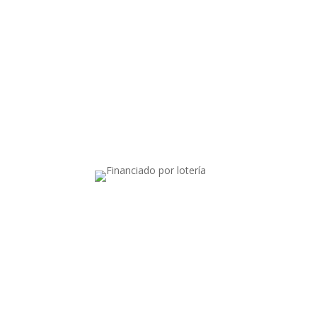
Apoyado por:
Ⓒ Todos los derechos reservados. Latin Hub 2
.