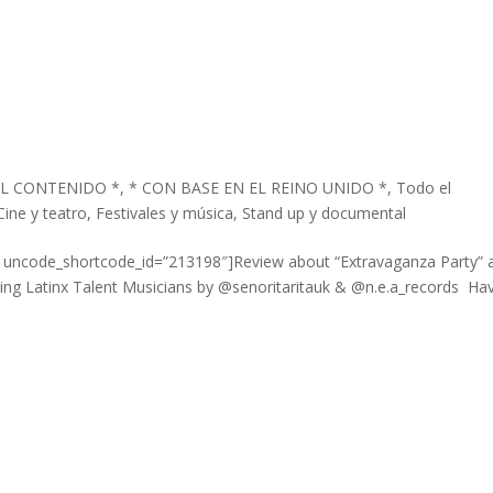
EL CONTENIDO *
,
* CON BASE EN EL REINO UNIDO *
,
Todo el
Cine y teatro
,
Festivales y música
,
Stand up y documental
t uncode_shortcode_id=”213198″]Review about “Extravaganza Party” 
ing Latinx Talent Musicians by @senoritaritauk & @n.e.a_records Ha