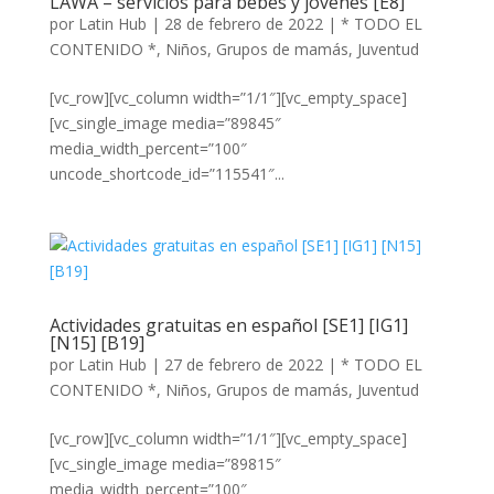
LAWA – servicios para bebés y jóvenes [E8]
por
Latin Hub
|
28 de febrero de 2022
|
* TODO EL
CONTENIDO *
,
Niños
,
Grupos de mamás
,
Juventud
[vc_row][vc_column width=”1/1″][vc_empty_space]
[vc_single_image media=”89845″
media_width_percent=”100″
uncode_shortcode_id=”115541″...
Actividades gratuitas en español [SE1] [IG1]
[N15] [B19]
por
Latin Hub
|
27 de febrero de 2022
|
* TODO EL
CONTENIDO *
,
Niños
,
Grupos de mamás
,
Juventud
[vc_row][vc_column width=”1/1″][vc_empty_space]
[vc_single_image media=”89815″
media_width_percent=”100″