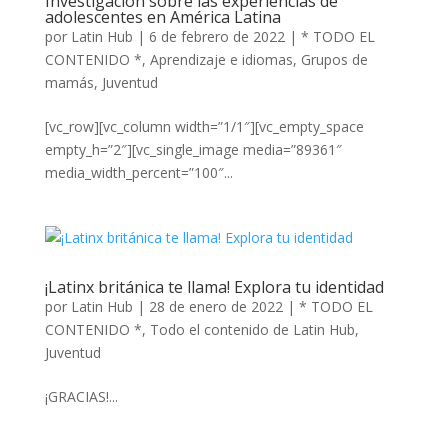
Investigación sobre las experiencias de
adolescentes en América Latina
por
Latin Hub
|
6 de febrero de 2022
|
* TODO EL
CONTENIDO *
,
Aprendizaje e idiomas
,
Grupos de
mamás
,
Juventud
[vc_row][vc_column width=”1/1″][vc_empty_space
empty_h=”2″][vc_single_image media=”89361″
media_width_percent=”100″...
¡Latinx británica te llama! Explora tu identidad
por
Latin Hub
|
28 de enero de 2022
|
* TODO EL
CONTENIDO *
,
Todo el contenido de Latin Hub
,
Juventud
¡GRACIAS!...