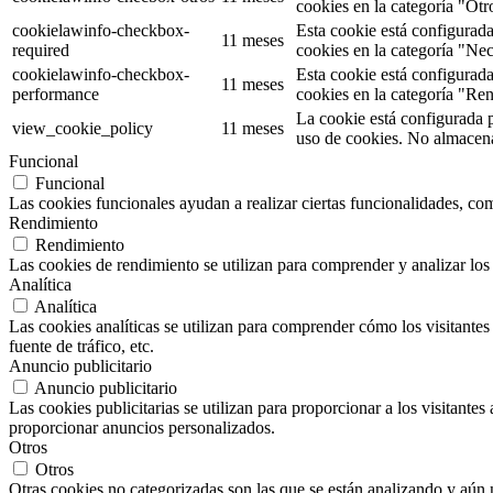
cookies en la categoría "Otr
cookielawinfo-checkbox-
Esta cookie está configurad
11 meses
required
cookies en la categoría "Nec
cookielawinfo-checkbox-
Esta cookie está configurad
11 meses
performance
cookies en la categoría "Re
La cookie está configurada 
view_cookie_policy
11 meses
uso de cookies. No almacena
Funcional
Funcional
Las cookies funcionales ayudan a realizar ciertas funcionalidades, como
Rendimiento
Rendimiento
Las cookies de rendimiento se utilizan para comprender y analizar los 
Analítica
Analítica
Las cookies analíticas se utilizan para comprender cómo los visitantes 
fuente de tráfico, etc.
Anuncio publicitario
Anuncio publicitario
Las cookies publicitarias se utilizan para proporcionar a los visitante
proporcionar anuncios personalizados.
Otros
Otros
Otras cookies no categorizadas son las que se están analizando y aún 