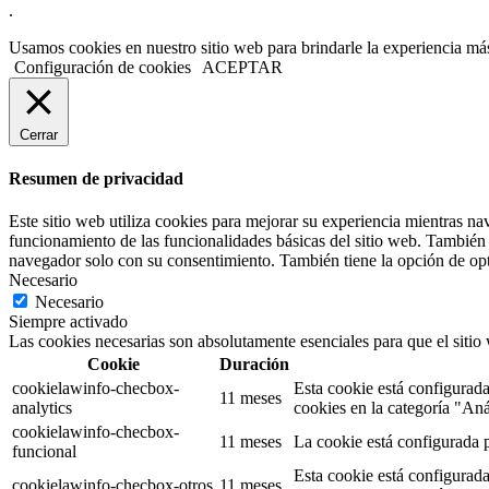
.
Usamos cookies en nuestro sitio web para brindarle la experiencia más
Configuración de cookies
ACEPTAR
Cerrar
Resumen de privacidad
Este sitio web utiliza cookies para mejorar su experiencia mientras na
funcionamiento de las funcionalidades básicas del sitio web. También 
navegador solo con su consentimiento. También tiene la opción de opta
Necesario
Necesario
Siempre activado
Las cookies necesarias son absolutamente esenciales para que el sitio
Cookie
Duración
cookielawinfo-checbox-
Esta cookie está configurad
11 meses
analytics
cookies en la categoría "Anál
cookielawinfo-checbox-
11 meses
La cookie está configurada p
funcional
Esta cookie está configurad
cookielawinfo-checbox-otros
11 meses