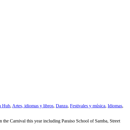
in Hub
,
Artes, idiomas y libros
,
Danza
,
Festivales y música
,
Idiomas
,
he Carnival this year including Paraiso School of Samba, Street