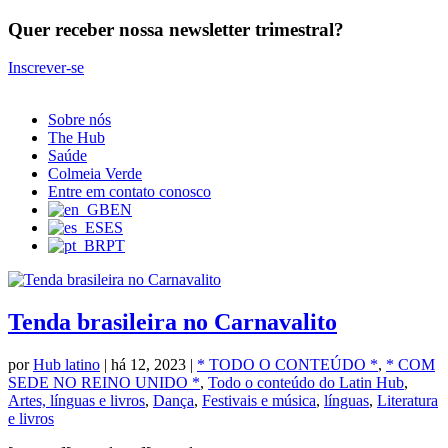
Quer receber nossa newsletter trimestral?
Inscrever-se
Sobre nós
The Hub
Saúde
Colmeia Verde
Entre em contato conosco
EN
ES
PT
Tenda brasileira no Carnavalito
por
Hub latino
|
há 12, 2023
|
* TODO O CONTEÚDO *
,
* COM
SEDE NO REINO UNIDO *
,
Todo o conteúdo do Latin Hub
,
Artes, línguas e livros
,
Dança
,
Festivais e música
,
línguas
,
Literatura
e livros