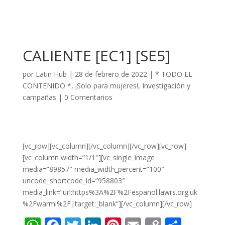
CALIENTE [EC1] [SE5]
por
Latin Hub
|
28 de febrero de 2022
|
* TODO EL
CONTENIDO *
,
¡Solo para mujeres!
,
Investigación y
campañas
|
0 Comentarios
[vc_row][vc_column][/vc_column][/vc_row][vc_row]
[vc_column width=”1/1″][vc_single_image
media=”89857″ media_width_percent=”100″
uncode_shortcode_id=”958803″
media_link=”url:https%3A%2F%2Fespanol.lawrs.org.uk
%2Fwarmi%2F|target:_blank”][/vc_column][/vc_row]