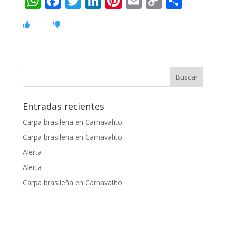
W
F
T
Li
Pi
E
C
C
h
ac
w
n
nt
m
o
o
at
e
itt
k
er
ai
p
m
s
b
er
e
e
l
y
p
A
o
dI
st
Li
ar
p
o
n
n
ti
p
k
k
r
Entradas recientes
Carpa brasileña en Carnavalito
Carpa brasileña en Carnavalito
Alerta
Alerta
Carpa brasileña en Carnavalito