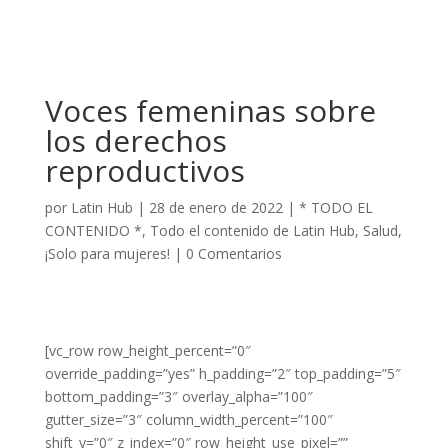
Voces femeninas sobre
los derechos
reproductivos
por
Latin Hub
|
28 de enero de 2022
|
* TODO EL
CONTENIDO *
,
Todo el contenido de Latin Hub
,
Salud
,
¡Solo para mujeres!
|
0 Comentarios
[vc_row row_height_percent=”0″
override_padding=”yes” h_padding=”2″ top_padding=”5″
bottom_padding=”3″ overlay_alpha=”100″
gutter_size=”3″ column_width_percent=”100″
shift_y=”0″ z_index=”0″ row_height_use_pixel=””