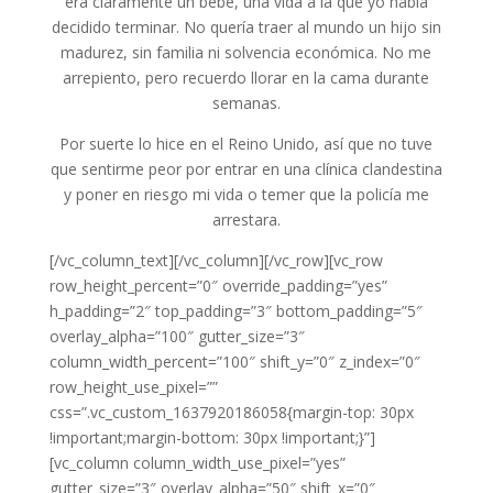
era claramente un bebé, una vida a la que yo había
decidido terminar. No quería traer al mundo un hijo sin
madurez, sin familia ni solvencia económica. No me
arrepiento, pero recuerdo llorar en la cama durante
semanas.
Por suerte lo hice en el Reino Unido, así que no tuve
que sentirme peor por entrar en una clínica clandestina
y poner en riesgo mi vida o temer que la policía me
arrestara.
[/vc_column_text][/vc_column][/vc_row][vc_row
row_height_percent=”0″ override_padding=”yes”
h_padding=”2″ top_padding=”3″ bottom_padding=”5″
overlay_alpha=”100″ gutter_size=”3″
column_width_percent=”100″ shift_y=”0″ z_index=”0″
row_height_use_pixel=””
css=”.vc_custom_1637920186058{margin-top: 30px
!important;margin-bottom: 30px !important;}”]
[vc_column column_width_use_pixel=”yes”
gutter_size=”3″ overlay_alpha=”50″ shift_x=”0″