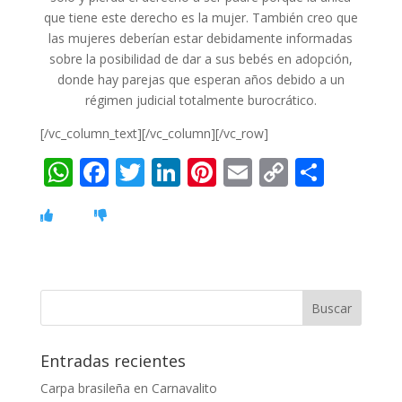
que tiene este derecho es la mujer. También creo que
las mujeres deberían estar debidamente informadas
sobre la posibilidad de dar a sus bebés en adopción,
donde hay parejas que esperan años debido a un
régimen judicial totalmente burocrático.
[/vc_column_text][/vc_column][/vc_row]
W
F
T
Li
Pi
E
C
C
h
ac
w
n
nt
m
o
o
at
e
itt
k
er
ai
p
m
s
b
er
e
e
l
y
p
A
o
dI
st
Li
ar
p
o
n
n
ti
p
k
k
r
Entradas recientes
Carpa brasileña en Carnavalito