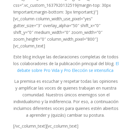
css=”.vc_custom_1637920132519{margin-top: 30px
!important;margin-bottom: 3px !important;}”]
[vc_column column_width_use_pixel=”yes”
gutter_size=”3″ overlay_alpha=”50″ shift_x=”0″
shift_y=”0″ medium_width=”0″ zoom_width=”0″
zoom_height=”0″ column_width_pixel=”800″]
[vc_column_text]
Este blog incluye las declaraciones completas de todos
los colaboradores de la publicación principal del blog.
El
debate sobre Pro Vida y Pro Elección se intensifica
La premisa es escuchar y respetar todas las opiniones
y amplificar las voces de quienes trabajan en nuestra
comunidad. Nuestros únicos enemigos son el
individualismo y la indiferencia. Por eso, a continuación
incluimos diferentes voces para quienes estén abiertos
a aprender y (quizás) cambiar su postura.
[/vc_column_text][vc_column_text]