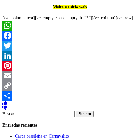
Visita su sitio web
[/vc_column_text][vc_empty_space empty_h=”2″][/vc_column][/vc_row]
WhatsApp
Facebook
Twitter
LinkedIn
Pinterest
Email
Copy
Link
Compartir
Buscar:
Entradas recientes
Carpa brasileña en Carnavalito