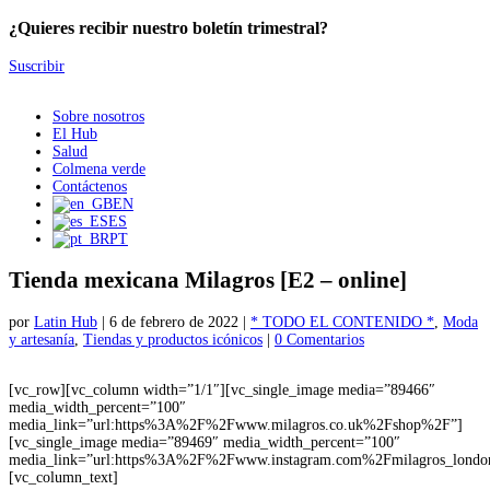
¿Quieres recibir nuestro boletín trimestral?
Suscribir
Sobre nosotros
El Hub
Salud
Colmena verde
Contáctenos
EN
ES
PT
Tienda mexicana Milagros [E2 – online]
por
Latin Hub
|
6 de febrero de 2022
|
* TODO EL CONTENIDO *
,
Moda
y artesanía
,
Tiendas y productos icónicos
|
0 Comentarios
[vc_row][vc_column width=”1/1″][vc_single_image media=”89466″
media_width_percent=”100″
media_link=”url:https%3A%2F%2Fwww.milagros.co.uk%2Fshop%2F”]
[vc_single_image media=”89469″ media_width_percent=”100″
media_link=”url:https%3A%2F%2Fwww.instagram.com%2Fmilagros_lon
[vc_column_text]