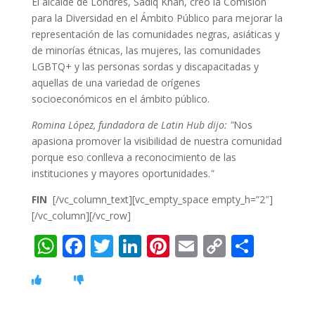
El alcalde de Londres, Sadiq Khan, creó la Comisión
para la Diversidad en el Ámbito Público para mejorar la
representación de las comunidades negras, asiáticas y
de minorías étnicas, las mujeres, las comunidades
LGBTQ+ y las personas sordas y discapacitadas y
aquellas de una variedad de orígenes
socioeconómicos en el ámbito público.
Romina López, fundadora de Latin Hub dijo:
"
Nos
apasiona promover la visibilidad de nuestra comunidad
porque eso conlleva a reconocimiento de las
instituciones y mayores oportunidades.
"
FIN
[/vc_column_text][vc_empty_space empty_h=”2″]
[/vc_column][/vc_row]
W
F
T
Li
Pi
E
C
C
h
ac
w
n
nt
m
o
o
at
e
itt
k
er
ai
p
m
s
b
er
e
e
l
y
p