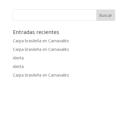
A
o
dI
st
Li
ar
p
o
n
n
ti
p
k
k
r
Entradas recientes
Carpa brasileña en Carnavalito
Carpa brasileña en Carnavalito
Alerta
Alerta
Carpa brasileña en Carnavalito