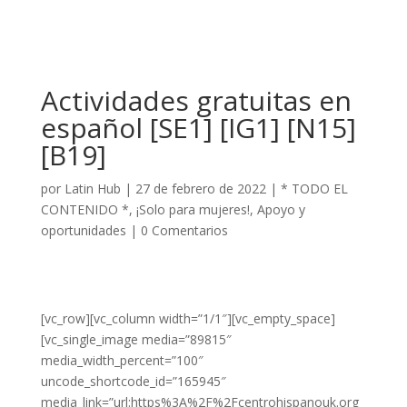
Actividades gratuitas en
español [SE1] [IG1] [N15]
[B19]
por
Latin Hub
|
27 de febrero de 2022
|
* TODO EL
CONTENIDO *
,
¡Solo para mujeres!
,
Apoyo y
oportunidades
|
0 Comentarios
[vc_row][vc_column width=”1/1″][vc_empty_space]
[vc_single_image media=”89815″
media_width_percent=”100″
uncode_shortcode_id=”165945″
media_link=”url:https%3A%2F%2Fcentrohispanouk.org