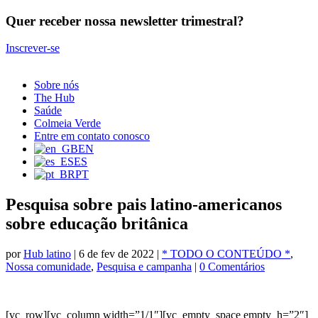
Quer receber nossa newsletter trimestral?
Inscrever-se
Sobre nós
The Hub
Saúde
Colmeia Verde
Entre em contato conosco
EN
ES
PT
Pesquisa sobre pais latino-americanos
sobre educação britânica
por
Hub latino
|
6 de fev de 2022
|
* TODO O CONTEÚDO *
,
Nossa comunidade
,
Pesquisa e campanha
|
0 Comentários
[vc_row][vc_column width=”1/1″][vc_empty_space empty_h=”2″]