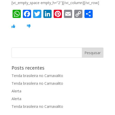
[vc_empty_space empty_h=”2″][/vc_column][/vc_row]
W
F
T
Li
Pi
E
C
S
h
ac
w
n
nt
m
o
h
at
e
itt
k
er
ai
p
ar
s
b
er
e
e
l
y
e
A
o
dI
st
Li
p
o
n
n
p
k
k
Posts recentes
Tenda brasileira no Carnavalito
Tenda brasileira no Carnavalito
Alerta
Alerta
Tenda brasileira no Carnavalito