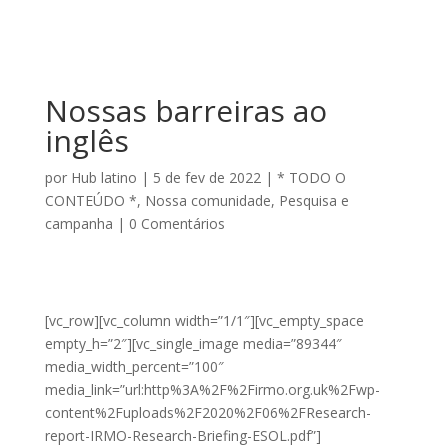
Nossas barreiras ao
inglês
por
Hub latino
|
5 de fev de 2022
|
* TODO O
CONTEÚDO *
,
Nossa comunidade
,
Pesquisa e
campanha
|
0 Comentários
[vc_row][vc_column width=”1/1″][vc_empty_space
empty_h=”2″][vc_single_image media=”89344″
media_width_percent=”100″
media_link=”url:http%3A%2F%2Firmo.org.uk%2Fwp-
content%2Fuploads%2F2020%2F06%2FResearch-
report-IRMO-Research-Briefing-ESOL.pdf”]