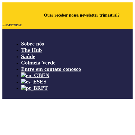
Quer receber nossa newsletter trimestral?
Inscrever-se
Sobre nós
The Hub
Saúde
Colmeia Verde
Entre em contato conosco
EN
ES
PT