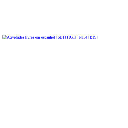
LAWA – serviços para crianças e
jovens [E8]
* TODO O CONTEÚDO *
Crianças
Grupos de mães
Juventude
Atividades livres em espanhol [SE1]
[IG1] [N15] [B19]
* TODO O CONTEÚDO *
Crianças
Grupos de mães
Linha de apoio gratuita e apoio
emocional [SE17]