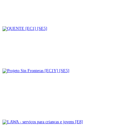
LEIS [EC1] [SE5]
* TODO O CONTEÚDO *
Grupos de mães
QUENTE [EC1] [SE5]
* TODO O CONTEÚDO *
Crianças
Grupos de mães
Juventude
Projeto Sin Fronteras [EC1Y]
[SE5]
* TODO O CONTEÚDO *
Crianças
Grupos de mães
Juventude