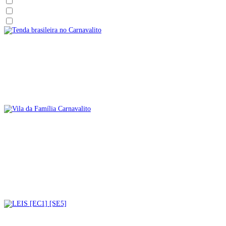
Peru
Uruguai
Venezuela
* TODO O CONTEÚDO *
Todo o conteúdo do Latin Hub
Livros e
histórias em espanhol
Crianças
Crianças e Jovens
Tenda brasileira no Carnavalito
* TODO O CONTEÚDO *
* TODO O CONTEÚDO *
* TODO O
CONTEÚDO *
Todo o conteúdo do Latin Hub
Todo o conteúdo do Latin
Hub
Todo o conteúdo do Latin Hub
Saúde
Crianças
Lojas e produtos
icônicos
Comida de rua e mercados
Suporte e oportunidades
Vila da Família Carnavalito
* TODO O CONTEÚDO *
Grupos de mães