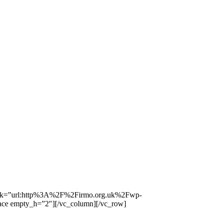
link=”url:http%3A%2F%2Firmo.org.uk%2Fwp-
ce empty_h=”2″][/vc_column][/vc_row]