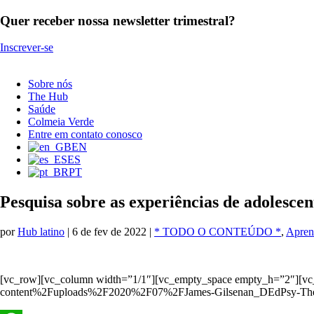
Quer receber nossa newsletter trimestral?
Inscrever-se
Sobre nós
The Hub
Saúde
Colmeia Verde
Entre em contato conosco
EN
ES
PT
Pesquisa sobre as experiências de adolescen
por
Hub latino
|
6 de fev de 2022
|
* TODO O CONTEÚDO *
,
Apren
[vc_row][vc_column width=”1/1″][vc_empty_space empty_h=”2″][v
content%2Fuploads%2F2020%2F07%2FJames-Gilsenan_DEdPsy-Thesis_