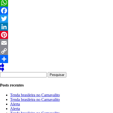
WhatsApp
Facebook
Twitter
LinkedIn
Pinterest
Email
Copy
Link
Share
Pesquisar
por:
Posts recentes
Tenda brasileira no Carnavalito
Tenda brasileira no Carnavalito
Alerta
Alerta