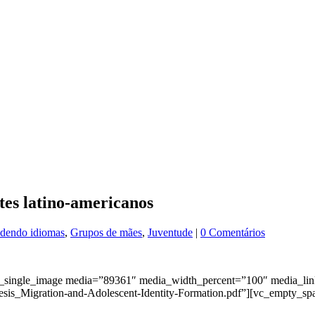
tes latino-americanos
dendo idiomas
,
Grupos de mães
,
Juventude
|
0 Comentários
c_single_image media=”89361″ media_width_percent=”100″ media_
Migration-and-Adolescent-Identity-Formation.pdf”][vc_empty_spa