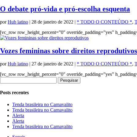
O debate pró-vida e pró-escolha esquenta
por
Hub latino
|
28 de janeiro de 2022
|
* TODO O CONTEÚDO *
,
T
[vc_row row_height_percent=”0″ override_padding=”yes” h_padding
Vozes femininas sobre direitos reprodutivos
por
Hub latino
|
27 de janeiro de 2022
|
* TODO O CONTEÚDO *
,
T
[vc_row row_height_percent=”0″ override_padding=”yes” h_padding
Pesquisar
por:
Posts recentes
Tenda brasileira no Carnavalito
Tenda brasileira no Carnavalito
Alerta
Alerta
Tenda brasileira no Carnavalito
Seguir