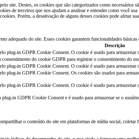
pelo site. Destes, os cookies que são categorizados como necessários s
kies de terceiros que nos ajudam a analisar e entender como você usa 
ookies. Porém, a desativação de alguns desses cookies pode afetar sua
nto adequado do site. Esses cookies garantem funcionalidades básicas 
Descrição
pelo plug-in GDPR Cookie Consent. O cookie é usado para armazenar o 
o consentimento do cookie GDPR para registrar o consentimento do usuá
pelo plug-in GDPR Cookie Consent. O cookie é usado para armazenar o 
pelo plug-in GDPR Cookie Consent. Os cookies são usados para armazen
pelo plug-in GDPR Cookie Consent. O cookie é usado para armazenar o 
lo plug-in GDPR Cookie Consent e é usado para armazenar se o usuári
mpartilhar o conteúdo do site em plataformas de mídia social, coletar f
pais índices de desempenho do site, o que ajuda a fornecer uma melhor 