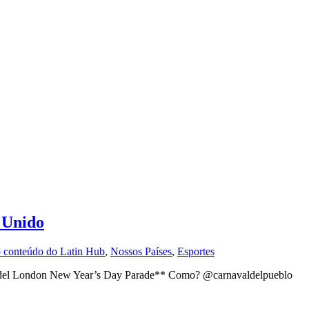
 Unido
 conteúdo do Latin Hub
,
Nossos Países
,
Esportes
del London New Year’s Day Parade** Como? @carnavaldelpueblo