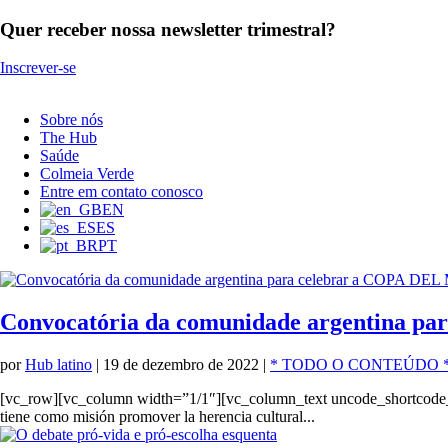
Quer receber nossa newsletter trimestral?
Inscrever-se
Sobre nós
The Hub
Saúde
Colmeia Verde
Entre em contato conosco
EN
ES
PT
Convocatória da comunidade argentina p
por
Hub latino
|
19 de dezembro de 2022
|
* TODO O CONTEÚDO 
[vc_row][vc_column width=”1/1″][vc_column_text uncode_shortcod
tiene como misión promover la herencia cultural...