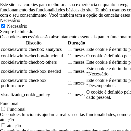
Este site usa cookies para melhorar a sua experiência enquanto navega 
funcionamento das funcionalidades básicas do site. Também usamos coo
com o seu consentimento. Você também tem a opção de cancelar esses c
Necessário
Necessário
Sempre habilitado
Os cookies necessários são absolutamente essenciais para o funcioname
Biscoito
Duração
cookielawinfo-checbox-analytics
11 meses
Este cookie é definido 
cookielawinfo-checbox-funcional
11 meses
O cookie é definido pel
cookielawinfo-checbox-others
11 meses
Este cookie é definido 
Este cookie é definido 
cookielawinfo-checkbox-needed
11 meses
"Necessário".
cookielawinfo-checkbox-
Este cookie é definido 
11 meses
performance
"Desempenho".
O cookie é definido pe
visualizado_cookie_policy
11 meses
dado pessoal.
Funcional
Funcional
Os cookies funcionais ajudam a realizar certas funcionalidades, como co
atuação
atuação
Os cookies de desempenho são usados para entender e analisar os princi