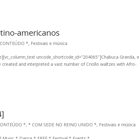
tino-americanos
 CONTEÚDO *
,
Festivais e música
ce][vc_column_text uncode_shortcode_id=”204065″]Chabuca Granda, 
created and interpreted a vast number of Criollo waltzes with Afro-
4]
CONTEÚDO *
,
* COM SEDE NO REINO UNIDO *
,
Festivais e música
 Music * Dance * FREE * Festival * Events *...