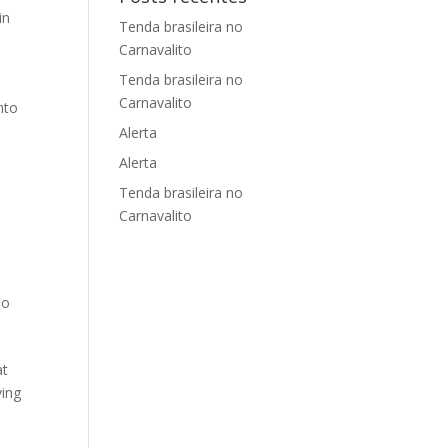
in
Tenda brasileira no
Carnavalito
Tenda brasileira no
Carnavalito
nto
Alerta
Alerta
Tenda brasileira no
Carnavalito
do
at
ving