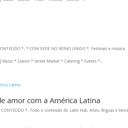
CONTEÚDO *
,
* COM SEDE NO REINO UNIDO *
,
Festivais e música
 Music * Dance * Street Market * Catering * Events *...
 de amor com a América Latina
O CONTEÚDO *
,
Todo o conteúdo do Latin Hub
,
Artes, línguas e livro