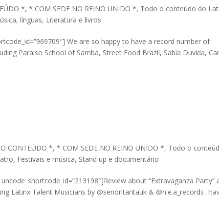
EÚDO *
,
* COM SEDE NO REINO UNIDO *
,
Todo o conteúdo do Lat
música
,
línguas
,
Literatura e livros
rtcode_id=”969709″] We are so happy to have a record number of
including Paraiso School of Samba, Street Food Brazil, Sabia Duvida, Ca
 O CONTEÚDO *
,
* COM SEDE NO REINO UNIDO *
,
Todo o conteú
atro
,
Festivais e música
,
Stand up e documentário
t uncode_shortcode_id=”213198″]Review about “Extravaganza Party” 
ing Latinx Talent Musicians by @senoritaritauk & @n.e.a_records Ha