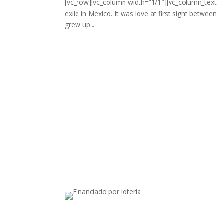
[vc_row][vc_column width=”1/1″][vc_column_text]
exile in Mexico. It was love at first sight betwe
grew up...
Apoiado por: