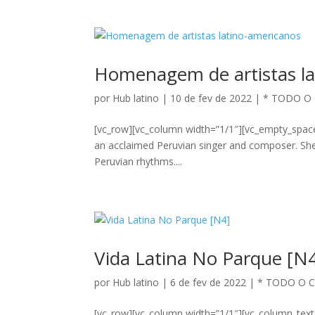
Homenagem de artistas la
por
Hub latino
|
10 de fev de 2022
|
* TODO O
[vc_row][vc_column width=”1/1″][vc_empty_spa
an acclaimed Peruvian singer and composer. She 
Peruvian rhythms....
Vida Latina No Parque [N
por
Hub latino
|
6 de fev de 2022
|
* TODO O 
[vc_row][vc_column width=”1/1″][vc_column_text]