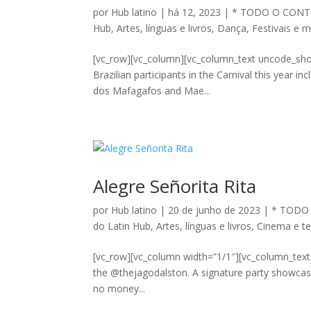
por
Hub latino
|
há 12, 2023
|
* TODO O CONT
Hub
,
Artes, línguas e livros
,
Dança
,
Festivais e 
[vc_row][vc_column][vc_column_text uncode_sho
Brazilian participants in the Carnival this year 
dos Mafagafos and Mae...
Alegre Señorita Rita
por
Hub latino
|
20 de junho de 2023
|
* TODO
do Latin Hub
,
Artes, línguas e livros
,
Cinema e te
[vc_row][vc_column width=”1/1″][vc_column_tex
the @thejagodalston. A signature party showcas
no money...