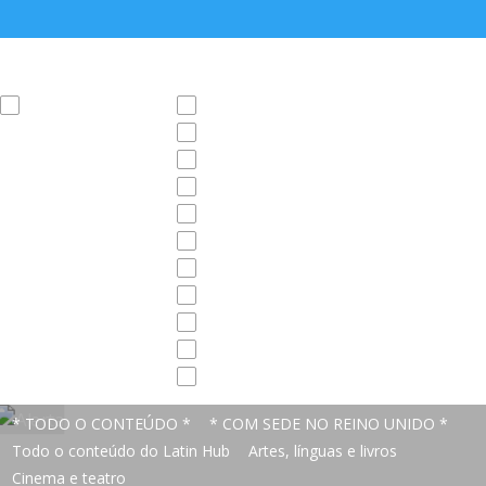
Categoria
País
Artes, línguas e livros
Argentina
Bolívia
Brasil
Chile
Colômbia
Cuba
Equador
México
Peru
Uruguai
Venezuela
* TODO O CONTEÚDO *
* COM SEDE NO REINO UNIDO *
Todo o conteúdo do Latin Hub
Artes, línguas e livros
Cinema e teatro