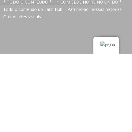
* TODO O CONTEÚDO *
* COM SEDE NO REINO UNIDO *
Todo o conteúdo do Latin Hub
Patrimônio: nossas histórias
Outras artes visuais
PT
Exposição 'Nuestras Histórias' em
La Placita
* TODO O CONTEÚDO *
* COM SEDE NO REINO UNIDO *
Festivais e música