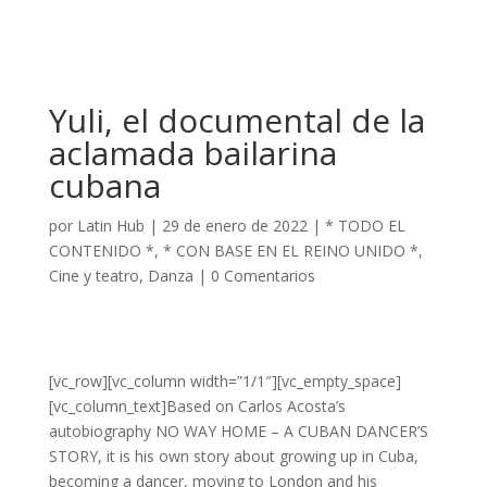
Yuli, el documental de la
aclamada bailarina
cubana
por
Latin Hub
|
29 de enero de 2022
|
* TODO EL
CONTENIDO *
,
* CON BASE EN EL REINO UNIDO *
,
Cine y teatro
,
Danza
|
0 Comentarios
[vc_row][vc_column width=”1/1″][vc_empty_space]
[vc_column_text]Based on Carlos Acosta’s
autobiography NO WAY HOME – A CUBAN DANCER’S
STORY, it is his own story about growing up in Cuba,
becoming a dancer, moving to London and his