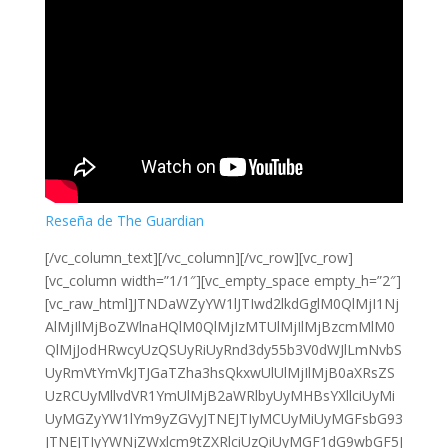
Reseña de The Guardian
[/vc_column_text][/vc_column][/vc_row][vc_row]
[vc_column width=”1/1″][vc_empty_space empty_h=”2″]
[vc_raw_html]JTNDaWZyYW1lJTIwd2lkdGglM0QlMjI1Nj
AlMjIlMjBoZWlnaHQlM0QlMjIzMTUlMjIlMjBzcmMlM0
QlMjJodHRwcyUzQSUyRiUyRnd3dy55b3V0dWJlLmNvbS
UyRmVtYmVkJTJGaTZha3hsQkxwUlUlMjIlMjB0aXRsZS
UzRCUyMllvdVR1YmUlMjB2aWRlbyUyMHBsYXllciUyMi
UyMGZyYW1lYm9yZGVyJTNEJTIyMCUyMiUyMGFsbG93
JTNEJTIyYWNjZWxlcm9tZXRlciUzQiUyMGF1dG9wbGF5J