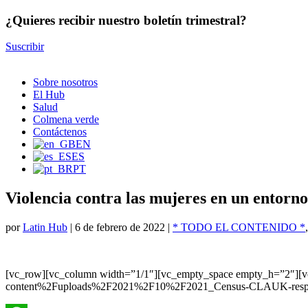
¿Quieres recibir nuestro boletín trimestral?
Suscribir
Sobre nosotros
El Hub
Salud
Colmena verde
Contáctenos
EN
ES
PT
Violencia contra las mujeres en un entorno
por
Latin Hub
|
6 de febrero de 2022
|
* TODO EL CONTENIDO *
[vc_row][vc_column width=”1/1″][vc_empty_space empty_h=”2″]
content%2Fuploads%2F2021%2F10%2F2021_Census-CLAUK-respons