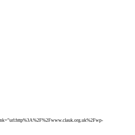
a_link=”url:http%3A%2F%2Fwww.clauk.org.uk%2Fwp-