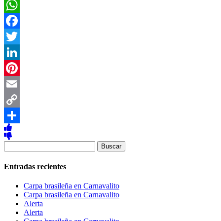
WhatsApp
Facebook
Twitter
LinkedIn
Pinterest
Email
Copy
Link
Compartir
Buscar:
Entradas recientes
Carpa brasileña en Carnavalito
Carpa brasileña en Carnavalito
Alerta
Alerta