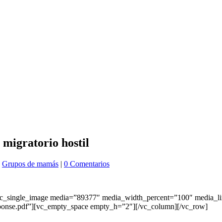
 migratorio hostil
,
Grupos de mamás
|
0 Comentarios
[vc_single_image media=”89377″ media_width_percent=”100″ medi
e.pdf”][vc_empty_space empty_h=”2″][/vc_column][/vc_row]