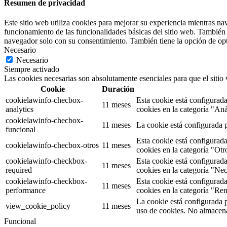
Resumen de privacidad
Este sitio web utiliza cookies para mejorar su experiencia mientras na
funcionamiento de las funcionalidades básicas del sitio web. También 
navegador solo con su consentimiento. También tiene la opción de opta
Necesario
Necesario
Siempre activado
Las cookies necesarias son absolutamente esenciales para que el sitio
Cookie
Duración
cookielawinfo-checbox-
Esta cookie está configurad
11 meses
analytics
cookies en la categoría "Anál
cookielawinfo-checbox-
11 meses
La cookie está configurada p
funcional
Esta cookie está configurad
cookielawinfo-checbox-otros
11 meses
cookies en la categoría "Otr
cookielawinfo-checkbox-
Esta cookie está configurad
11 meses
required
cookies en la categoría "Nec
cookielawinfo-checkbox-
Esta cookie está configurad
11 meses
performance
cookies en la categoría "Re
La cookie está configurada 
view_cookie_policy
11 meses
uso de cookies. No almacena
Funcional