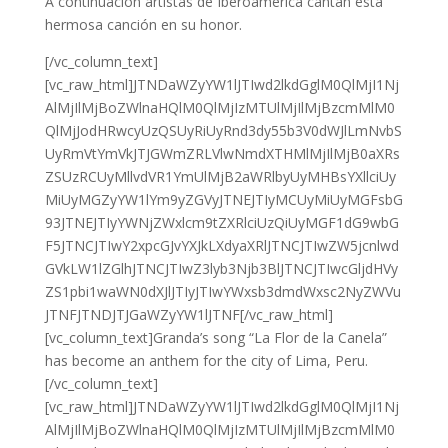
A continuación artistas de Iberoamérica cantan esta
hermosa canción en su honor.
[/vc_column_text]
[vc_raw_html]JTNDaWZyYW1lJTIwd2lkdGglM0QlMjI1Nj
AlMjIlMjBoZWlnaHQlM0QlMjIzMTUlMjIlMjBzcmMlM0
QlMjJodHRwcyUzQSUyRiUyRnd3dy55b3V0dWJlLmNvbS
UyRmVtYmVkJTJGWmZRLVlwNmdXTHMlMjIlMjB0aXRs
ZSUzRCUyMllvdVR1YmUlMjB2aWRlbyUyMHBsYXllciUy
MiUyMGZyYW1lYm9yZGVyJTNEJTIyMCUyMiUyMGFsbG
93JTNEJTIyYWNjZWxlcm9tZXRlciUzQiUyMGF1dG9wbG
F5JTNCJTIwY2xpcGJvYXJkLXdyaXRlJTNCJTIwZW5jcnlwd
GVkLW1lZGlhJTNCJTIwZ3lyb3Njb3BlJTNCJTIwcGljdHVy
ZS1pbi1waWN0dXJlJTIyJTIwYWxsb3dmdWxsc2NyZWVu
JTNFJTNDJTJGaWZyYW1lJTNF[/vc_raw_html]
[vc_column_text]Granda’s song “La Flor de la Canela”
has become an anthem for the city of Lima, Peru.
[/vc_column_text]
[vc_raw_html]JTNDaWZyYW1lJTIwd2lkdGglM0QlMjI1Nj
AlMjIlMjBoZWlnaHQlM0QlMjIzMTUlMjIlMjBzcmMlM0