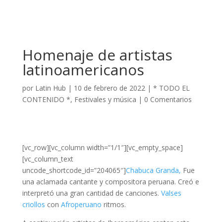
Homenaje de artistas
latinoamericanos
por
Latin Hub
|
10 de febrero de 2022
|
* TODO EL
CONTENIDO *
,
Festivales y música
|
0 Comentarios
[vc_row][vc_column width=”1/1″][vc_empty_space]
[vc_column_text
uncode_shortcode_id=”204065″]
Chabuca Granda,
Fue
una aclamada cantante y compositora peruana. Creó e
interpretó una gran cantidad de canciones.
Valses
criollos
con
Afroperuano
ritmos.