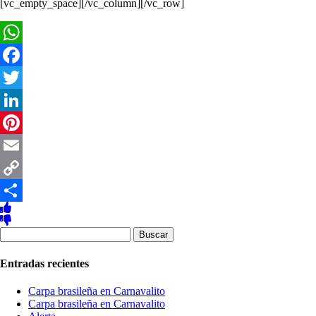
[vc_empty_space][/vc_column][/vc_row]
WhatsApp
Facebook
Twitter
LinkedIn
Pinterest
Email
Copy
Link
Compartir
Buscar:
Entradas recientes
Carpa brasileña en Carnavalito
Carpa brasileña en Carnavalito