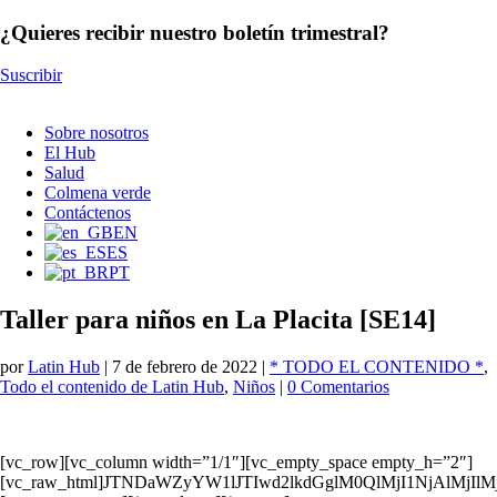
¿Quieres recibir nuestro boletín trimestral?
Suscribir
Sobre nosotros
El Hub
Salud
Colmena verde
Contáctenos
EN
ES
PT
Taller para niños en La Placita [SE14]
por
Latin Hub
|
7 de febrero de 2022
|
* TODO EL CONTENIDO *
,
Todo el contenido de Latin Hub
,
Niños
|
0 Comentarios
[vc_row][vc_column width=”1/1″][vc_empty_space empty_h=”2″]
[vc_raw_html]JTNDaWZyYW1lJTIwd2lkdGglM0QlMjI1NjAlM