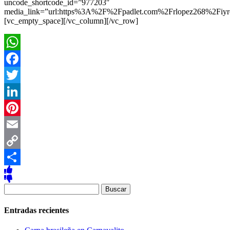
uncode_shortcode_id=”977203″
media_link=”url:https%3A%2F%2Fpadlet.com%2Frlopez268%2Fiyrcp
[vc_empty_space][/vc_column][/vc_row]
WhatsApp
Facebook
Twitter
LinkedIn
Pinterest
Email
Copy
Link
Compartir
Buscar:
Entradas recientes