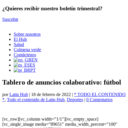
¿Quieres recibir nuestro boletín trimestral?
Suscribir
Sobre nosotros
El Hub
Salud
Colmena verde
Contáctenos
EN
ES
PT
Tablero de anuncios colaborativo: fútbol
por
Latin Hub
|
18 de febrero de 2022
|
* TODO EL CONTENIDO
*
,
Todo el contenido de Latin Hub
,
Deportes
|
0 Comentarios
[vc_row][vc_column width=”1/1″][vc_empty_space]
[vc_single_image media=”89651″ media_width_percent=”100″