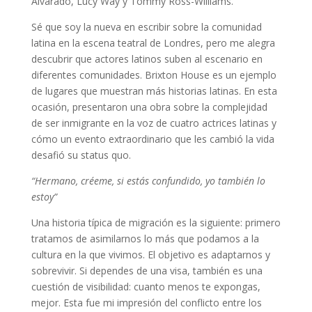
Alvarado, Lucy Way y Tommy Ross-Williams.
Sé que soy la nueva en escribir sobre la comunidad
latina en la escena teatral de Londres, pero me alegra
descubrir que actores latinos suben al escenario en
diferentes comunidades. Brixton House es un ejemplo
de lugares que muestran más historias latinas. En esta
ocasión, presentaron una obra sobre la complejidad
de ser inmigrante en la voz de cuatro actrices latinas y
cómo un evento extraordinario que les cambió la vida
desafió su status quo.
“Hermano, créeme, si estás confundido, yo también lo
estoy”
Una historia típica de migración es la siguiente: primero
tratamos de asimilarnos lo más que podamos a la
cultura en la que vivimos. El objetivo es adaptarnos y
sobrevivir. Si dependes de una visa, también es una
cuestión de visibilidad: cuanto menos te expongas,
mejor. Esta fue mi impresión del conflicto entre los