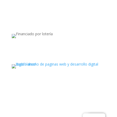
Apoyado por:
Ⓒ Todos los derechos reservados. Latin Hub 2025
.