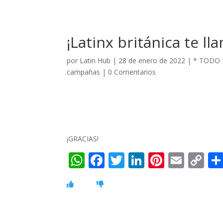
¡Latinx británica te ll
por
Latin Hub
|
28 de enero de 2022
|
* TODO 
campañas
|
0 Comentarios
¡GRACIAS!
W
F
T
Li
Pi
E
C
h
ac
w
n
nt
m
o
at
e
itt
k
er
ai
p
s
b
er
e
e
l
y