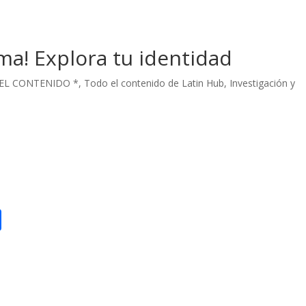
ama! Explora tu identidad
EL CONTENIDO *
,
Todo el contenido de Latin Hub
,
Investigación y
C
o
m
p