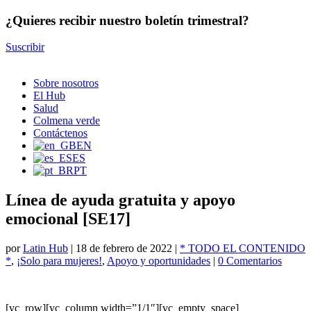
¿Quieres recibir nuestro boletín trimestral?
Suscribir
Sobre nosotros
El Hub
Salud
Colmena verde
Contáctenos
EN
ES
PT
Línea de ayuda gratuita y apoyo
emocional [SE17]
por
Latin Hub
|
18 de febrero de 2022
|
* TODO EL CONTENIDO
*
,
¡Solo para mujeres!
,
Apoyo y oportunidades
|
0 Comentarios
[vc_row][vc_column width=”1/1″][vc_empty_space]