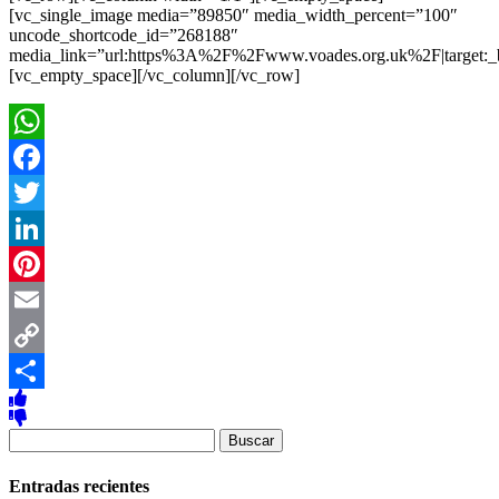
[vc_single_image media=”89850″ media_width_percent=”100″
uncode_shortcode_id=”268188″
media_link=”url:https%3A%2F%2Fwww.voades.org.uk%2F|target:_
[vc_empty_space][/vc_column][/vc_row]
WhatsApp
Facebook
Twitter
LinkedIn
Pinterest
Email
Copy
Link
Compartir
Buscar:
Entradas recientes