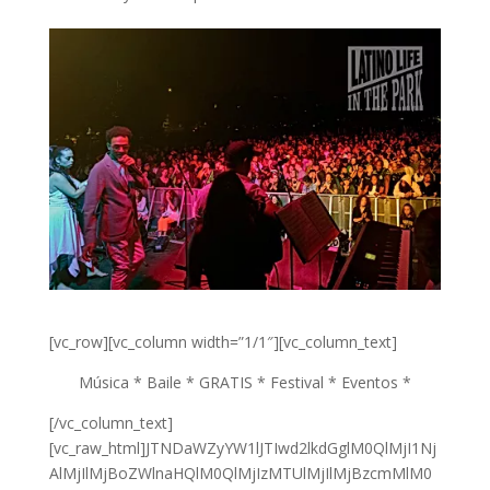
[vc_row][vc_column width=”1/1″][vc_column_text]
Música * Baile * GRATIS * Festival * Eventos *
[/vc_column_text]
[vc_raw_html]JTNDaWZyYW1lJTIwd2lkdGglM0QlMjI1Nj
AlMjIlMjBoZWlnaHQlM0QlMjIzMTUlMjIlMjBzcmMlM0