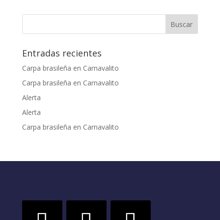
A
o
dI
st
Li
ar
p
o
n
n
ti
p
k
k
r
Entradas recientes
Carpa brasileña en Carnavalito
Carpa brasileña en Carnavalito
Alerta
Alerta
Carpa brasileña en Carnavalito