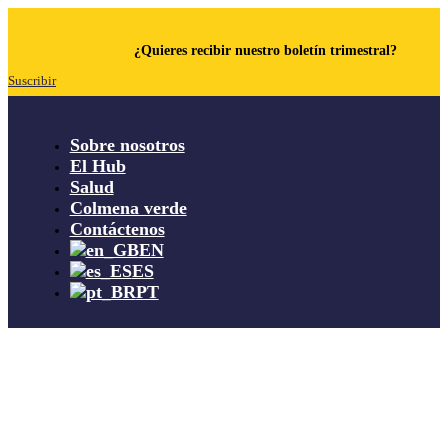
¿Quieres recibir nuestro boletín trimestral?
Suscribir
Sobre nosotros
El Hub
Salud
Colmena verde
Contáctenos
EN
ES
PT