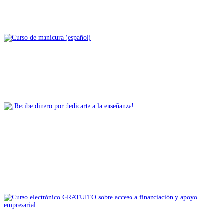
Conozca sus derechos laborales
* TODO EL CONTENIDO *
Orientación profesional
Curso de manicura (español)
* TODO EL CONTENIDO *
Todo el contenido de Latin Hub
Orientación
profesional
¡Recibe dinero por dedicarte a la
enseñanza!
* TODO EL CONTENIDO *
Todo el contenido de Latin